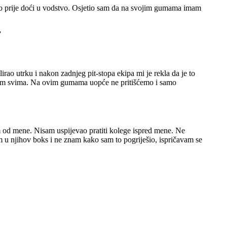
 što prije doći u vodstvo. Osjetio sam da na svojim gumama imam
”
irao utrku i nakon zadnjeg pit-stopa ekipa mi je rekla da je to
ljujem svima. Na ovim gumama uopće ne pritišćemo i samo
tam od mene. Nisam uspijevao pratiti kolege ispred mene. Ne
im u njihov boks i ne znam kako sam to pogriješio, ispričavam se