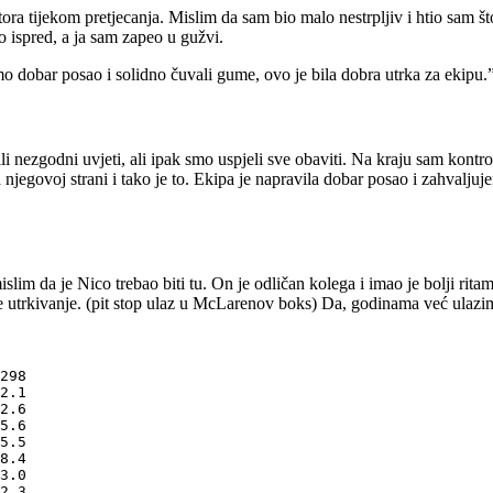
stora tijekom pretjecanja. Mislim da sam bio malo nestrpljiv i htio sam
io ispred, a ja sam zapeo u gužvi.
mo dobar posao i solidno čuvali gume, ovo je bila dobra utrka za ekipu.
i nezgodni uvjeti, ali ipak smo uspjeli sve obaviti. Na kraju sam kontrol
na njegovoj strani i tako je to. Ekipa je napravila dobar posao i zahva
islim da je Nico trebao biti tu. On je odličan kolega i imao je bolji ri
je je utrkivanje. (pit stop ulaz u McLarenov boks) Da, godinama već ulaz
298

2.1

2.6

5.6

5.5

8.4

3.0

2.3
