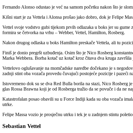
Fernando Alonso odustao je već na samom početku nakon što je slomio 
Kišni start je za Vettela i Alonsa prošao jako dobro, dok je Felipe 
Vettel svoje vodstvo gubi tijekom prvih odlazaka u boks jer su gume z
formira se četvorka na vrhu – Webber, Vettel, Hamilton, Rosberg.
Nakon drugog odlaska u boks Hamilton preskače Vettela, ali tu pozici
Finiš je donio pregršt uzbuđenja. Osim što je Nico Rosberg konstantn
Marka Webbera. Borba kotač uz kotač kroz čitava dva kruga završila 
Vettelovo oglušavanje na momčadske naredbe dočekano je s negodovan
zadnji stint oba vozača provedu čuvajući postojeće pozicije i pazeći 
Istovremeno dok su se dva Red Bulla borila na stazi, Nico Rosberg je o
glas Rossa Brawna koji je od Rosberga tražio da se povuče i da ne na
Katastrofalan posao obavili su u Force Indiji kada su oba vozača imala
utrke.
Felipe Massa vozio je prosječnu utrku i tek je u zadnjem stintu polet
Sebastian Vettel