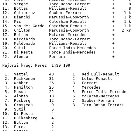
10.  Vergne         Toro Rosso-Ferrari         +      8
11.  Bottas         Williams-Renault           +      8
12.  Gutierrez      Sauber-Ferrari             +    1 k
13.  Bianchi        Marussia-Cosworth          +    1 k
14.  Pic            Caterham-Renault           +    1 k
15.  van der Garde  Caterham-Renault           +    1 k
16.  Chilton        Marussia-Cosworth          +   2 kr
17.  Button         McLaren-Mercedes           +       
18.  Ricciardo      Toro Rosso-Ferrari         +       
19.  Maldonado      Williams-Renault           +       
20.  Sutil          Force India-Mercedes       +       
21.  Di Resta       Force India-Mercedes       +       
22.  Alonso         Ferrari                    +       
Najbrži krug: Perez, 1m39.199

 1.  Vettel         40        1.  Red Bull-Renault     
 2.  Raikkonen      31        2.  Lotus-Renault        
 3.  Webber         26        3.  Ferrari              
 4.  Hamilton       25        4.  Mercedes             
 5.  Massa          22        5.  Force India-Mercedes 
 6.  Alonso         18        6.  McLaren-Mercedes     
 7.  Rosberg        12        7.  Sauber-Ferrari       
 8.  Grosjean        9        8.  Toro Rosso-Ferrari   
 9.  Sutil           6       

10.  Di Resta        4       

11.  Hulkenberg      4       

12.  Button          2       

13.  Perez           2       
