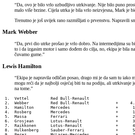
“Da, ovo je bilo vrlo uzbudljivo utrkivanje. Nije bilo puno pro
malo više brzine. Cijela utrka je bila vrlo neizvjesna, Mark je b
Trenutno je još uvijek rano razmišljati o prvenstvu. Napravili s
Mark Webber
“Da, prvi dio utrke prošao je vrlo dobro. Na intermedijima su bil
to i da izgasim motor i samo dođem do cilja, no, ekipa je bila 
čuvamo gume.”
Lewis Hamilton
“Ekipa je napravila odličan posao, drago mi je da sam tu iako m
mogu reći da je najbolji osjećaj biti tu na podiju, ali utrkivan
na tome.”
 1.  Vettel         Red Bull-Renault           

 2.  Webber         Red Bull-Renault           +     4.
 3.  Hamilton       Mercedes                   +      1
 4.  Rosberg        Mercedes                   +      1
 5.  Massa          Ferrari                    +      2
 6.  Grosjean       Lotus-Renault              +      3
 7.  Raikkonen      Lotus-Renault              +      4
 8.  Hulkenberg     Sauber-Ferrari             +      5
 9.  Perez          McLaren-Mercedes           +      7