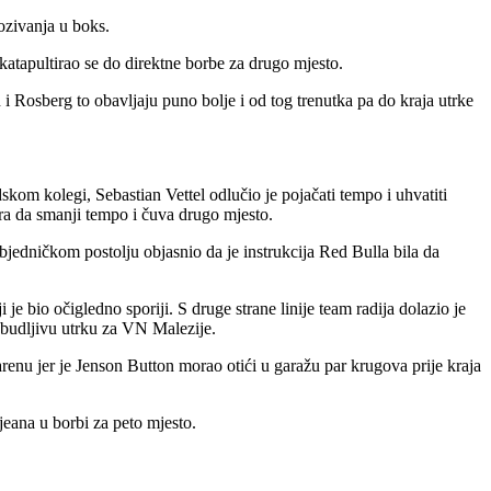
ozivanja u boks.
atapultirao se do direktne borbe za drugo mjesto.
i Rosberg to obavljaju puno bolje i od tog trenutka pa do kraja utrke
om kolegi, Sebastian Vettel odlučio je pojačati tempo i uhvatiti
ra da smanji tempo i čuva drugo mjesto.
dničkom postolju objasnio da je instrukcija Red Bulla bila da
 bio očigledno sporiji. S druge strane linije team radija dolazio je
zbudljivu utrku za VN Malezije.
arenu jer je Jenson Button morao otići u garažu par krugova prije kraja
jeana u borbi za peto mjesto.