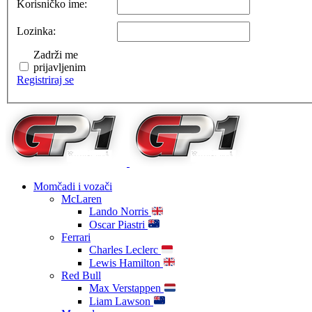
Korisničko ime:
Lozinka:
Zadrži me
prijavljenim
Registriraj se
Momčadi i vozači
McLaren
Lando Norris
Oscar Piastri
Ferrari
Charles Leclerc
Lewis Hamilton
Red Bull
Max Verstappen
Liam Lawson