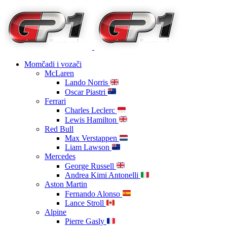
Momčadi i vozači
McLaren
Lando Norris
Oscar Piastri
Ferrari
Charles Leclerc
Lewis Hamilton
Red Bull
Max Verstappen
Liam Lawson
Mercedes
George Russell
Andrea Kimi Antonelli
Aston Martin
Fernando Alonso
Lance Stroll
Alpine
Pierre Gasly