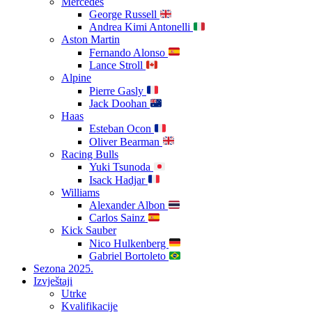
Mercedes
George Russell
Andrea Kimi Antonelli
Aston Martin
Fernando Alonso
Lance Stroll
Alpine
Pierre Gasly
Jack Doohan
Haas
Esteban Ocon
Oliver Bearman
Racing Bulls
Yuki Tsunoda
Isack Hadjar
Williams
Alexander Albon
Carlos Sainz
Kick Sauber
Nico Hulkenberg
Gabriel Bortoleto
Sezona 2025.
Izvještaji
Utrke
Kvalifikacije