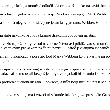
prednje krilo, a momčad odlučila da će pokušati tako nastaviti, bez p
Massa odmah izgubio nekoliko pozicija. Neobično za njega, Mark Webber k
a suho na njegov bolid stavljene jedan krug prerano. Webber, Hamilton 
ju gubi nekoliko krugova kasnije direktnim dvobojem na stazi.
o vozio najbrže krugove od navedene četvorke i približavao se momčadsk
je Vettelovim prolaskom na čelnu poziciju unatoč javljanjima mehaniča
jem u momčadi, a posebno kod Marka Webbera koji je kasnije na pobje
na gume.
čajnički pokušavao nagovoriti ekipu da ga propuste ispred Lewisa koji je
pada. Tako smo ostali bez još jednog dvoboja koji bi okrunio ionako u
 problema tijekom ulazaka u bokseve, a ništa bolji nisu bili niti u McL
io na novom setu guma i vozeći tri sekunde brže krugove preskočio Gros