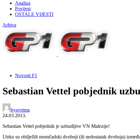
Analiza
Povijest
OSTALE VIJESTI
Arhiva
Novosti F1
Sebastian Vettel pobjednik uzbu
by
avetma
24.03.2013.
Sebastian Vettel pobjednik je uzbudljive VN Malezije!
Utrku su obilježili momčadski dvoboji (ili nedostatak dvoboja) izme