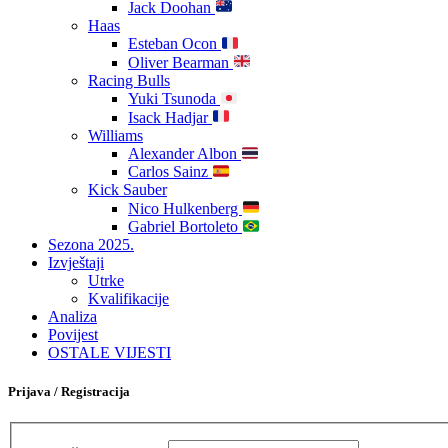
Jack Doohan
Haas
Esteban Ocon
Oliver Bearman
Racing Bulls
Yuki Tsunoda
Isack Hadjar
Williams
Alexander Albon
Carlos Sainz
Kick Sauber
Nico Hulkenberg
Gabriel Bortoleto
Sezona 2025.
Izvještaji
Utrke
Kvalifikacije
Analiza
Povijest
OSTALE VIJESTI
Prijava / Registracija