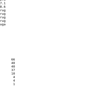
7.1

8.6

rug

rug

rug

rug

uga

   

   

   

   

   

   

      66

      40

      40

      37

      10

       4

       4

       1
