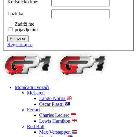
Korisničko ime:
Lozinka:
Zadrži me
prijavljenim
Prijavi se
Registriraj se
Momčadi i vozači
McLaren
Lando Norris
Oscar Piastri
Ferrari
Charles Leclerc
Lewis Hamilton
Red Bull
Max Verstappen