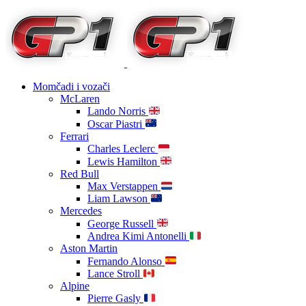
Momčadi i vozači
McLaren
Lando Norris
Oscar Piastri
Ferrari
Charles Leclerc
Lewis Hamilton
Red Bull
Max Verstappen
Liam Lawson
Mercedes
George Russell
Andrea Kimi Antonelli
Aston Martin
Fernando Alonso
Lance Stroll
Alpine
Pierre Gasly