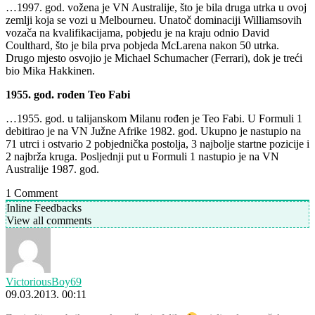
…1997. god. vožena je VN Australije, što je bila druga utrka u ovoj
zemlji koja se vozi u Melbourneu. Unatoč dominaciji Williamsovih
vozača na kvalifikacijama, pobjedu je na kraju odnio David
Coulthard, što je bila prva pobjeda McLarena nakon 50 utrka.
Drugo mjesto osvojio je Michael Schumacher (Ferrari), dok je treći
bio Mika Hakkinen.
1955. god. rođen Teo Fabi
…1955. god. u talijanskom Milanu rođen je Teo Fabi. U Formuli 1
debitirao je na VN Južne Afrike 1982. god. Ukupno je nastupio na
71 utrci i ostvario 2 pobjednička postolja, 3 najbolje startne pozicije i
2 najbrža kruga. Posljednji put u Formuli 1 nastupio je na VN
Australije 1987. god.
1
Comment
Inline Feedbacks
View all comments
VictoriousBoy69
09.03.2013. 00:11