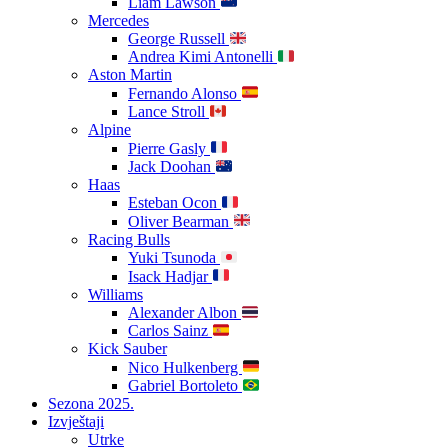
Liam Lawson
Mercedes
George Russell
Andrea Kimi Antonelli
Aston Martin
Fernando Alonso
Lance Stroll
Alpine
Pierre Gasly
Jack Doohan
Haas
Esteban Ocon
Oliver Bearman
Racing Bulls
Yuki Tsunoda
Isack Hadjar
Williams
Alexander Albon
Carlos Sainz
Kick Sauber
Nico Hulkenberg
Gabriel Bortoleto
Sezona 2025.
Izvještaji
Utrke