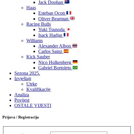
Jack Doohan
Haas
Esteban Ocon
Oliver Bearman
Racing Bulls
Yuki Tsunoda
Isack Hadjar
Williams
Alexander Albon
Carlos Sainz
Kick Sauber
Nico Hulkenberg
Gabriel Bortoleto
Sezona 2025.
Izvještaji
Utrke
Kvalifikacije
Analiza
Povijest
OSTALE VIJESTI
Prijava / Registracija