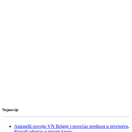
Najnovije
Antonelli osvojio VN Belgije i povećao prednost u prvenstvu,
Russell odustao u prvom krugu