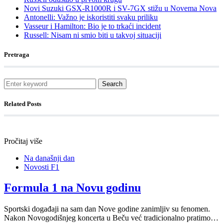
Novi Suzuki GSX-R1000R i SV-7GX stižu u Novema Nova
Antonelli: Važno je iskoristiti svaku priliku
Vasseur i Hamilton: Bio je to trkaći incident
Russell: Nisam ni smio biti u takvoj situaciji
Pretraga
Search
Related Posts
Pročitaj više
Na današnji dan
Novosti F1
Formula 1 na Novu godinu
Sportski događaji na sam dan Nove godine zanimljiv su fenomen.
Nakon Novogodišnjeg koncerta u Beču već tradicionalno pratimo…