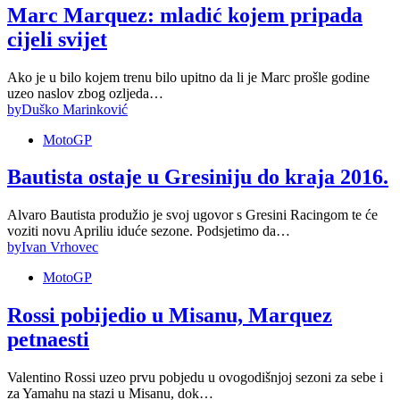
Marc Marquez: mladić kojem pripada
cijeli svijet
Ako je u bilo kojem trenu bilo upitno da li je Marc prošle godine
uzeo naslov zbog ozljeda…
by
Duško Marinković
MotoGP
Bautista ostaje u Gresiniju do kraja 2016.
Alvaro Bautista produžio je svoj ugovor s Gresini Racingom te će
voziti novu Apriliu iduće sezone. Podsjetimo da…
by
Ivan Vrhovec
MotoGP
Rossi pobijedio u Misanu, Marquez
petnaesti
Valentino Rossi uzeo prvu pobjedu u ovogodišnjoj sezoni za sebe i
za Yamahu na stazi u Misanu, dok…