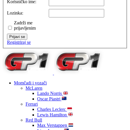
Korisničko ime:
Lozinka:
Zadrži me
prijavljenim
Prijavi se
Registriraj se
Momčadi i vozači
McLaren
Lando Norris
Oscar Piastri
Ferrari
Charles Leclerc
Lewis Hamilton
Red Bull
Max Verstappen