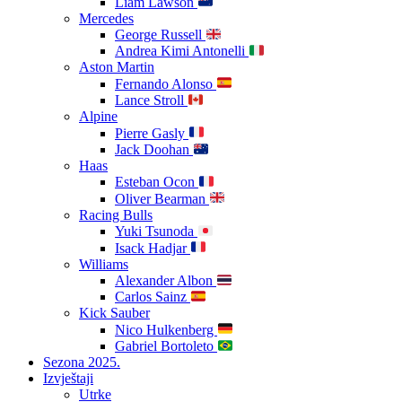
Liam Lawson
Mercedes
George Russell
Andrea Kimi Antonelli
Aston Martin
Fernando Alonso
Lance Stroll
Alpine
Pierre Gasly
Jack Doohan
Haas
Esteban Ocon
Oliver Bearman
Racing Bulls
Yuki Tsunoda
Isack Hadjar
Williams
Alexander Albon
Carlos Sainz
Kick Sauber
Nico Hulkenberg
Gabriel Bortoleto
Sezona 2025.
Izvještaji
Utrke