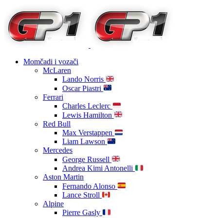
Momčadi i vozači
McLaren
Lando Norris
Oscar Piastri
Ferrari
Charles Leclerc
Lewis Hamilton
Red Bull
Max Verstappen
Liam Lawson
Mercedes
George Russell
Andrea Kimi Antonelli
Aston Martin
Fernando Alonso
Lance Stroll
Alpine
Pierre Gasly