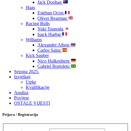
Jack Doohan
Haas
Esteban Ocon
Oliver Bearman
Racing Bulls
Yuki Tsunoda
Isack Hadjar
Williams
Alexander Albon
Carlos Sainz
Kick Sauber
Nico Hulkenberg
Gabriel Bortoleto
Sezona 2025.
Izvještaji
Utrke
Kvalifikacije
Analiza
Povijest
OSTALE VIJESTI
Prijava / Registracija