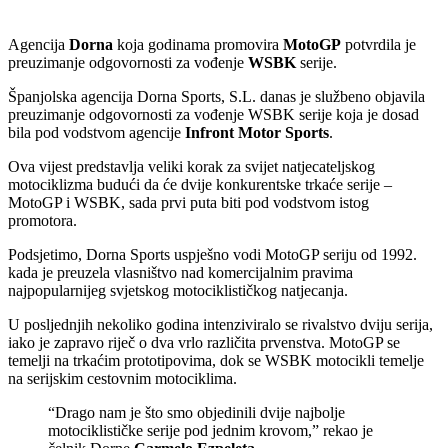
Agencija
Dorna
koja godinama promovira
MotoGP
potvrdila je
preuzimanje odgovornosti za vođenje
WSBK
serije.
Španjolska agencija Dorna Sports, S.L. danas je službeno objavila
preuzimanje odgovornosti za vođenje WSBK serije koja je dosad
bila pod vodstvom agencije
Infront Motor Sports
.
Ova vijest predstavlja veliki korak za svijet natjecateljskog
motociklizma budući da će dvije konkurentske trkaće serije –
MotoGP i WSBK, sada prvi puta biti pod vodstvom istog
promotora.
Podsjetimo, Dorna Sports uspješno vodi MotoGP seriju od 1992.
kada je preuzela vlasništvo nad komercijalnim pravima
najpopularnijeg svjetskog motociklističkog natjecanja.
U posljednjih nekoliko godina intenziviralo se rivalstvo dviju serija,
iako je zapravo riječ o dva vrlo različita prvenstva. MotoGP se
temelji na trkaćim prototipovima, dok se WSBK motocikli temelje
na serijskim cestovnim motociklima.
“Drago nam je što smo objedinili dvije najbolje
motociklističke serije pod jednim krovom,” rekao je