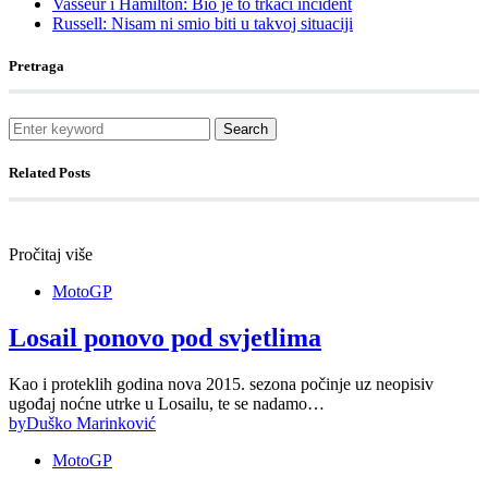
Vasseur i Hamilton: Bio je to trkaći incident
Russell: Nisam ni smio biti u takvoj situaciji
Pretraga
Search
Related Posts
Pročitaj više
MotoGP
Losail ponovo pod svjetlima
Kao i proteklih godina nova 2015. sezona počinje uz neopisiv
ugođaj noćne utrke u Losailu, te se nadamo…
by
Duško Marinković
MotoGP