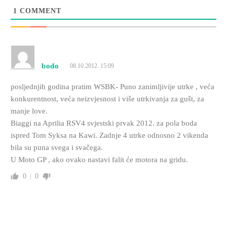
1
COMMENT
bodo
08.10.2012. 15:09
posljednjih godina pratim WSBK- Puno zanimljivije utrke , veća
konkurentnost, veća neizvjesnost i više utrkivanja za gušt, za
manje love.
Biaggi na Aprilia RSV4 svjestski prvak 2012. za pola boda
ispred Tom Syksa na Kawi. Zadnje 4 utrke odnosno 2 vikenda
bila su puna svega i svačega.
U Moto GP , ako ovako nastavi falit će motora na gridu.
0
0