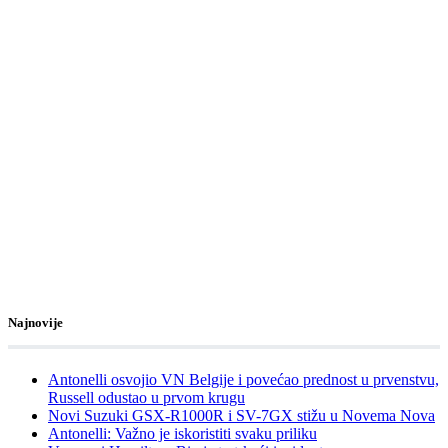
Najnovije
Antonelli osvojio VN Belgije i povećao prednost u prvenstvu,
Russell odustao u prvom krugu
Novi Suzuki GSX-R1000R i SV-7GX stižu u Novema Nova
Antonelli: Važno je iskoristiti svaku priliku