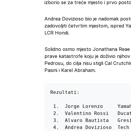
izborio se za treće mjesto i prvo posto
Andrea Dovizioso bio je nadomak posto
zadovoljiti četvrtim mjestom, ispred 
LCR Hondi.
Solidno osmo mjesto Jonathana Reae 
prave katastrofe koju je doživio njihov
Pedrosu, do cilja nisu stigli Cal Crutc
Pasini i Karel Abraham.
Rezultati:

 1.  Jorge Lorenzo     Yamah
 2.  Valentino Rossi   Ducat
 3.  Alvaro Bautista   Gresi
 4.  Andrea Dovizioso  Tech 