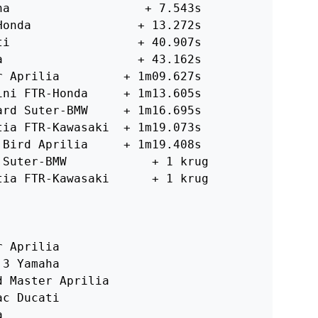
a                   + 7.543s

onda               + 13.272s

i                  + 40.907s

                   + 43.162s

 Aprilia         + 1m09.627s

ni FTR-Honda     + 1m13.605s

rd Suter-BMW     + 1m16.695s

ia FTR-Kawasaki  + 1m19.073s

Bird Aprilia     + 1m19.408s

Suter-BMW            + 1 krug

ia FTR-Kawasaki      + 1 krug

 Aprilia

3 Yamaha

 Master Aprilia

c Ducati


