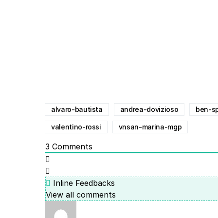
alvaro-bautista
andrea-dovizioso
ben-s
valentino-rossi
vnsan-marina-mgp
3
Comments
Inline Feedbacks
View all comments