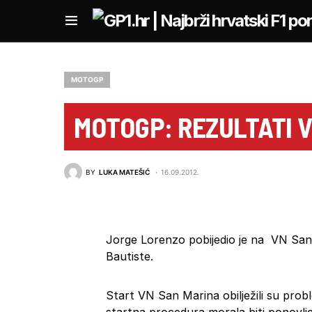
MOTOGP
MOTOGP: REZULTATI 
BY
LUKA MATEŠIĆ
16.09.2012.
Jorge Lorenzo pobijedio je na VN San M
Bautiste.
Start VN San Marina obilježili su pro