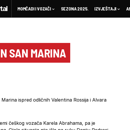
MOMČADI I VOZAČI
SEZONA 2025.
IZVJEŠTAJI
A
VN SAN MARINA
arina ispred odličnih Valentina Rossija i Alvara
blemi češkog vozača Karela Abrahama, pa je