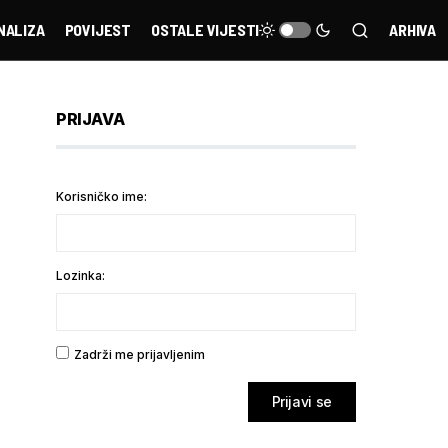
NALIZA
POVIJEST
OSTALE VIJESTI
ARHIVA
PRIJAVA
Korisničko ime:
Lozinka:
Zadrži me prijavljenim
Prijavi se