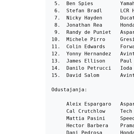
 5.  Ben Spies         Yamah
 6.  Stefan Bradl      LCR H
 7.  Nicky Hayden      Ducat
 8.  Jonathan Rea      Honda
 9.  Randy de Puniet   Aspar
10.  Michele Pirro     Gresi
11.  Colin Edwards     Forwa
12.  Yonny Hernandez   Avint
13.  James Ellison     Paul 
14.  Danilo Petrucci   Ioda 
15.  David Salom       Avint
Odustajanja:

     Aleix Espargaro   Aspar
     Cal Crutchlow     Tech 
     Mattia Pasini     Speed
     Hector Barbera    Prama
     Dani Pedrosa      Honda