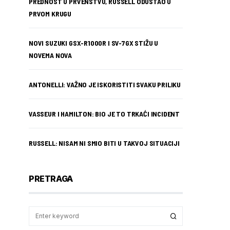
PREDNOST U PRVENSTVU, RUSSELL ODUSTAO U
PRVOM KRUGU
NOVI SUZUKI GSX-R1000R I SV-7GX STIŽU U
NOVEMA NOVA
ANTONELLI: VAŽNO JE ISKORISTITI SVAKU PRILIKU
VASSEUR I HAMILTON: BIO JE TO TRKAĆI INCIDENT
RUSSELL: NISAM NI SMIO BITI U TAKVOJ SITUACIJI
PRETRAGA