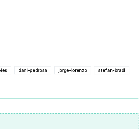
pies
dani-pedrosa
jorge-lorenzo
stefan-bradl