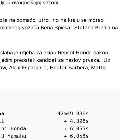
lje u ovogodišnjoj sezoni.
lja na domaćoj utrci, no na kraju se morao
Yamahinog vozača Bena Spiesa i Stefana Bradla na
slaba je utjeha za ekipu Repsol Honde nakon
 jedini preostali kandidat za naslov prvaka. Uz
hlow, Aleix Espargaro, Hector Barbera, Mattia
a                 42m49.836s

i                   + 4.398s

ni Honda            + 6.055s

3 Yamaha            + 6.058s
