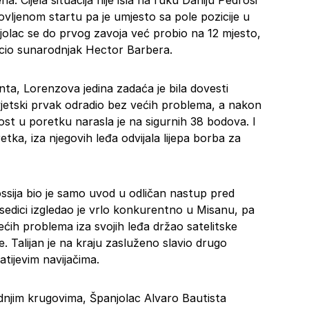
. Cijela situacija nije išla na ruku Daniju Pedrosi
ovljenom startu pa je umjesto sa pole pozicije u
jolac se do prvog zavoja već probio na 12 mjesto,
acio sunarodnjak Hector Barbera.
a, Lorenzova jedina zadaća je bila dovesti
 svjetski prvak odradio bez većih problema, a nakon
ost u poretku narasla je na sigurnih 38 bodova. I
tka, iza njegovih leđa odvijala lijepa borba za
ssija bio je samo uvod u odličan nastup pred
dici izgledao je vrlo konkurentno u Misanu, pa
ih problema iza svojih leđa držao satelitske
. Talijan je na kraju zasluženo slavio drugo
ijevim navijačima.
ednjim krugovima, Španjolac Alvaro Bautista