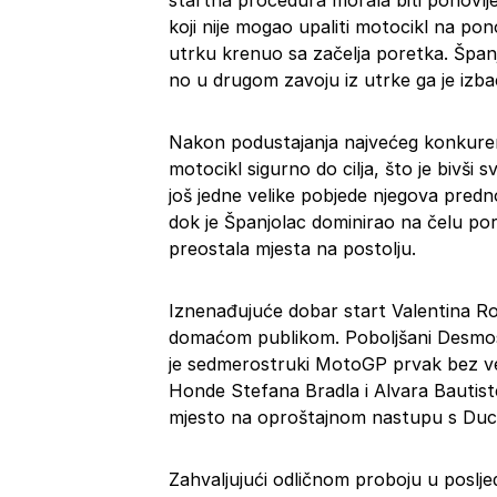
startna procedura morala biti ponovljena
koji nije mogao upaliti motocikl na pon
utrku krenuo sa začelja poretka. Špan
no u drugom zavoju iz utrke ga je izb
Nakon podustajanja najvećeg konkurent
motocikl sigurno do cilja, što je bivši
još jedne velike pobjede njegova predn
dok je Španjolac dominirao na čelu pore
preostala mjesta na postolju.
Iznenađujuće dobar start Valentina Ro
domaćom publikom. Poboljšani Desmose
je sedmerostruki MotoGP prvak bez već
Honde Stefana Bradla i Alvara Bautiste
mjesto na oproštajnom nastupu s Ducat
Zahvaljujući odličnom proboju u poslj