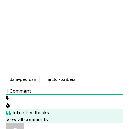
dani-pedrosa
hector-barbera
1
Comment
Inline Feedbacks
View all comments