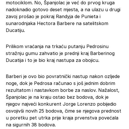
motociklom. No, Španjolac je već do prvog kruga
nadoknadio gotovo deset mjesta, a na ulazu u drugi
zavoj prošao je pokraj Randyja de Punieta i
sunarodnjaka Hectora Barbere na satelitskom
Ducatiju.
Prilikom vraćanja na trkaću putanju Pedrosinu
stražnju gumu zahvatio je prednji kraj Barberinog
Ducatija i to je bio kraj nastupa za obojicu.
Barberi je ovo bio povratnički nastup nakon ozljede
noge, dok je Pedrosa računao s još jednim dobrim
rezultatom i nastavkom borbe za naslov. Nažalost,
Španjolac je na kraju ostao bez bodova, dok je
njegov najveći konkurent Jorge Lorenzo pobijedio
osvojivši novih 25 bodova, čime se njegova prednost
u poretku pet utrka prije kraja prvenstva povećala
na sigurnih 38 bodova.