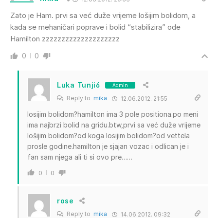
Zato je Ham. prvi sa već duže vrijeme lošijim bolidom, a
kada se mehaničari poprave i bolid “stabilizira” ode
Hamilton zzzzzzzzzzzzzzzzzzzz
0
0
Luka Tunjić
Admin
Reply to
mika
12.06.2012. 21:55
losijim bolidom?hamilton ima 3 pole positiona.po meni
ima najbrzi bolid na gridu.btw,prvi sa već duže vrijeme
lošijim bolidom?od koga losijim bolidom?od vettela
prosle godine.hamilton je sjajan vozac i odlican je i
fan sam njega ali ti si ovo pre……
0
0
rose
Reply to
mika
14.06.2012. 09:32