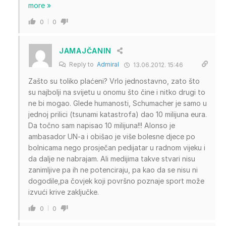
more »
0
0
JAMAJČANIN
Reply to
Admiral
13.06.2012. 15:46
Zašto su toliko plaćeni? Vrlo jednostavno, zato što
su najbolji na svijetu u onomu što čine i nitko drugi to
ne bi mogao. Glede humanosti, Schumacher je samo u
jednoj prilici (tsunami katastrofa) dao 10 milijuna eura.
Da točno sam napisao 10 milijuna!!! Alonso je
ambasador UN-a i obišao je više bolesne djece po
bolnicama nego prosječan pedijatar u radnom vijeku i
da dalje ne nabrajam. Ali medijima takve stvari nisu
zanimljive pa ih ne potenciraju, pa kao da se nisu ni
dogodile,pa čovjek koji površno poznaje sport može
izvući krive zaključke.
0
0