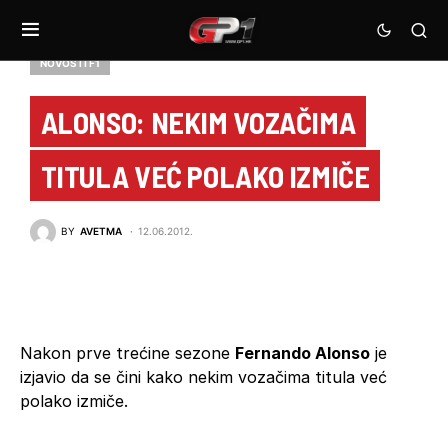
NOVOSTI F1
ALONSO: NEKIM VOZAČIMA
TITULA VEĆ POLAKO IZMIČE
BY
AVETMA
12.06.2012.
Nakon prve trećine sezone
Fernando Alonso
je
izjavio da se čini kako nekim vozačima titula već
polako izmiče.