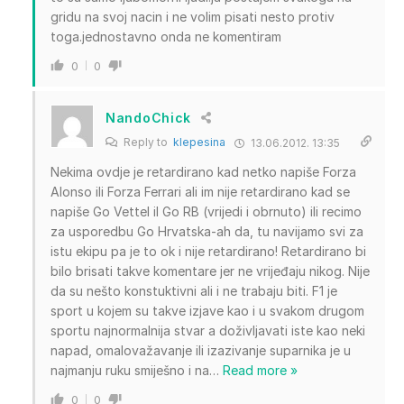
gridu na svoj nacin i ne volim pisati nesto protiv
toga.jednostavno onda ne komentiram
0
0
NandoChick
Reply to
klepesina
13.06.2012. 13:35
Nekima ovdje je retardirano kad netko napiše Forza
Alonso ili Forza Ferrari ali im nije retardirano kad se
napiše Go Vettel il Go RB (vrijedi i obrnuto) ili recimo
za usporedbu Go Hrvatska-ah da, tu navijamo svi za
istu ekipu pa je to ok i nije retardirano! Retardirano bi
bilo brisati takve komentare jer ne vrijeđaju nikog. Nije
da su nešto konstuktivni ali i ne trabaju biti. F1 je
sport u kojem su takve izjave kao i u svakom drugom
sportu najnormalnija stvar a doživljavati iste kao neki
napad, omalovažavanje ili izazivanje suparnika je u
najmanju ruku smiješno i na
…
Read more »
0
0