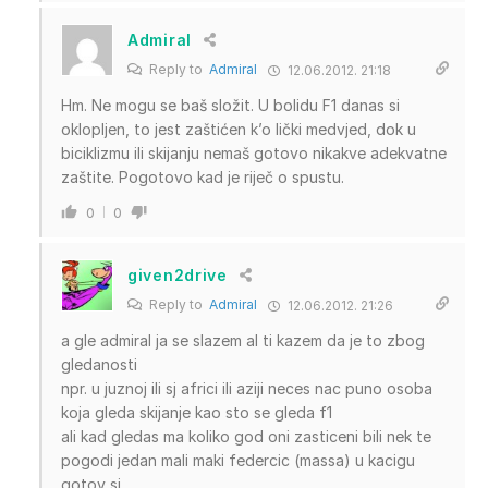
Admiral
Reply to
Admiral
12.06.2012. 21:18
Hm. Ne mogu se baš složit. U bolidu F1 danas si
oklopljen, to jest zaštićen k’o lički medvjed, dok u
biciklizmu ili skijanju nemaš gotovo nikakve adekvatne
zaštite. Pogotovo kad je riječ o spustu.
0
0
given2drive
Reply to
Admiral
12.06.2012. 21:26
a gle admiral ja se slazem al ti kazem da je to zbog
gledanosti
npr. u juznoj ili sj africi ili aziji neces nac puno osoba
koja gleda skijanje kao sto se gleda f1
ali kad gledas ma koliko god oni zasticeni bili nek te
pogodi jedan mali maki federcic (massa) u kacigu
gotov si