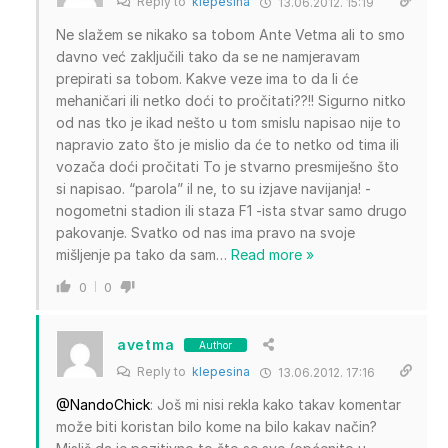
Reply to
klepesina
13.06.2012. 15:19
Ne slažem se nikako sa tobom Ante Vetma ali to smo
davno već zaključili tako da se ne namjeravam
prepirati sa tobom. Kakve veze ima to da li će
mehaničari ili netko doći to pročitati??!! Sigurno nitko
od nas tko je ikad nešto u tom smislu napisao nije to
napravio zato što je mislio da će to netko od tima ili
vozača doći pročitati To je stvarno presmiješno što
si napisao. “parola” il ne, to su izjave navijanja! -
nogometni stadion ili staza F1 -ista stvar samo drugo
pakovanje. Svatko od nas ima pravo na svoje
mišljenje pa tako da sam
…
Read more »
0
0
avetma
Author
Reply to
klepesina
13.06.2012. 17:16
@NandoChick
: Još mi nisi rekla kako takav komentar
može biti koristan bilo kome na bilo kakav način?