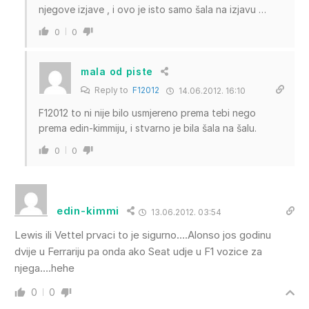
njegove izjave , i ovo je isto samo šala na izjavu …
0
0
mala od piste
Reply to
F12012
14.06.2012. 16:10
F12012 to ni nije bilo usmjereno prema tebi nego
prema edin-kimmiju, i stvarno je bila šala na šalu.
0
0
edin-kimmi
13.06.2012. 03:54
Lewis ili Vettel prvaci to je sigurno….Alonso jos godinu
dvije u Ferrariju pa onda ako Seat udje u F1 vozice za
njega….hehe
0
0