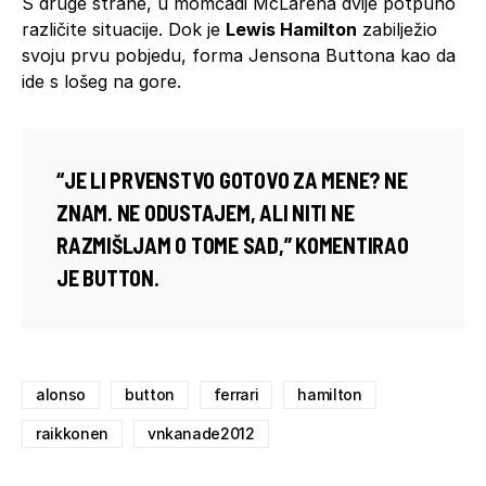
S druge strane, u momčadi McLarena dvije potpuno
različite situacije. Dok je
Lewis Hamilton
zabilježio
svoju prvu pobjedu, forma Jensona Buttona kao da
ide s lošeg na gore.
“JE LI PRVENSTVO GOTOVO ZA MENE? NE
ZNAM. NE ODUSTAJEM, ALI NITI NE
RAZMIŠLJAM O TOME SAD,” KOMENTIRAO
JE BUTTON.
alonso
button
ferrari
hamilton
raikkonen
vnkanade2012