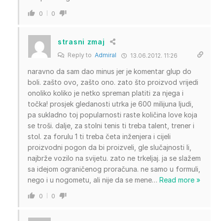
0
0
strasni zmaj
Reply to
Admiral
13.06.2012. 11:26
naravno da sam dao minus jer je komentar glup do
boli. zašto ovo, zašto ono. zato što proizvod vrijedi
onoliko koliko je netko spreman platiti za njega i
točka! prosjek gledanosti utrka je 600 milijuna ljudi,
pa sukladno toj popularnosti raste količina love koja
se troši. dalje, za stolni tenis ti treba talent, trener i
stol. za forulu 1 ti treba četa inženjera i cijeli
proizvodni pogon da bi proizveli, gle slučajnosti li,
najbrže vozilo na svijetu. zato ne trkeljaj. ja se slažem
sa idejom ograničenog proračuna. ne samo u formuli,
nego i u nogometu, ali nije da se mene
…
Read more »
0
0