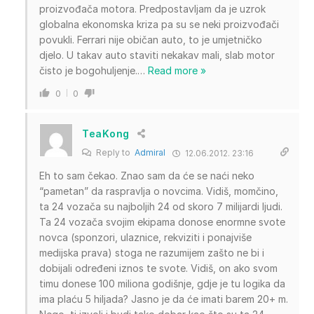
proizvođača motora. Predpostavljam da je uzrok
globalna ekonomska kriza pa su se neki proizvođači
povukli. Ferrari nije običan auto, to je umjetničko
djelo. U takav auto staviti nekakav mali, slab motor
čisto je bogohuljenje.
…
Read more »
0
0
TeaKong
Reply to
Admiral
12.06.2012. 23:16
Eh to sam čekao. Znao sam da će se naći neko
“pametan” da raspravlja o novcima. Vidiš, momčino,
ta 24 vozača su najboljih 24 od skoro 7 milijardi ljudi.
Ta 24 vozača svojim ekipama donose enormne svote
novca (sponzori, ulaznice, rekviziti i ponajviše
medijska prava) stoga ne razumijem zašto ne bi i
dobijali određeni iznos te svote. Vidiš, on ako svom
timu donese 100 miliona godišnje, gdje je tu logika da
ima plaću 5 hiljada? Jasno je da će imati barem 20+ m.