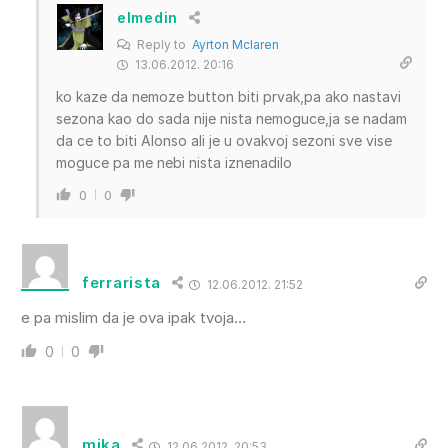
elmedin
Reply to
Ayrton Mclaren
13.06.2012. 20:16
ko kaze da nemoze button biti prvak,pa ako nastavi
sezona kao do sada nije nista nemoguce,ja se nadam
da ce to biti Alonso ali je u ovakvoj sezoni sve vise
moguce pa me nebi nista iznenadilo
0
0
ferrarista
12.06.2012. 21:52
e pa mislim da je ova ipak tvoja…
0
0
mika
12.06.2012. 20:53