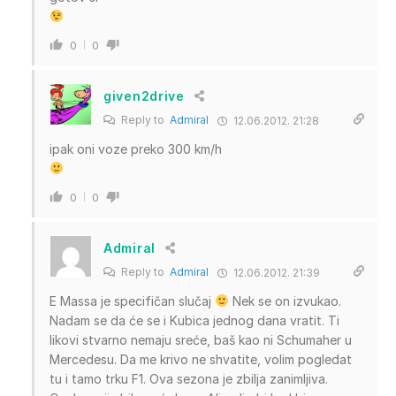
0
0
given2drive
Reply to
Admiral
12.06.2012. 21:28
ipak oni voze preko 300 km/h
0
0
Admiral
Reply to
Admiral
12.06.2012. 21:39
E Massa je specifičan slučaj
Nek se on izvukao.
Nadam se da će se i Kubica jednog dana vratit. Ti
likovi stvarno nemaju sreće, baš kao ni Schumaher u
Mercedesu. Da me krivo ne shvatite, volim pogledat
tu i tamo trku F1. Ova sezona je zbilja zanimljiva.