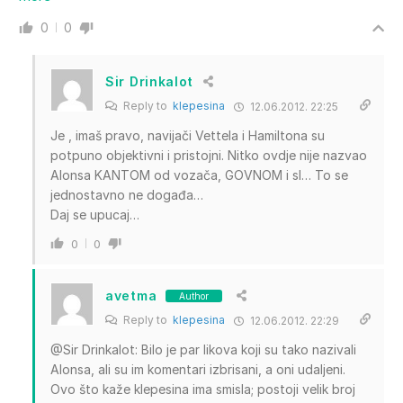
0
0
Sir Drinkalot
Reply to
klepesina
12.06.2012. 22:25
Je , imaš pravo, navijači Vettela i Hamiltona su
potpuno objektivni i pristojni. Nitko ovdje nije nazvao
Alonsa KANTOM od vozača, GOVNOM i sl… To se
jednostavno ne događa…
Daj se upucaj…
0
0
avetma
Author
Reply to
klepesina
12.06.2012. 22:29
@Sir Drinkalot: Bilo je par likova koji su tako nazivali
Alonsa, ali su im komentari izbrisani, a oni udaljeni.
Ovo što kaže klepesina ima smisla; postoji velik broj