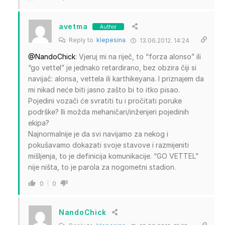
avetma
Author
Reply to
klepesina
13.06.2012. 14:24
@NandoChick
: Vjeruj mi na riječ, to “forza alonso” ili
“go vettel” je jednako retardirano, bez obzira čiji si
navijač: alonsa, vettela ili karthikeyana. I priznajem da
mi nikad neće biti jasno zašto bi to itko pisao.
Pojedini vozači će svratiti tu i pročitati poruke
podrške? Ili možda mehaničari/inženjeri pojedinih
ekipa?
Najnormalnije je da svi navijamo za nekog i
pokušavamo dokazati svoje stavove i razmijeniti
mišljenja, to je definicija komunikacije. “GO VETTEL”
nije ništa, to je parola za nogometni stadion.
0
0
NandoChick