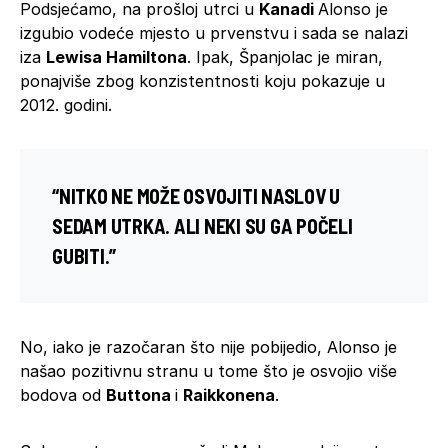
Podsjećamo, na prošloj utrci u
Kanadi
Alonso je
izgubio vodeće mjesto u prvenstvu i sada se nalazi
iza
Lewisa Hamiltona
. Ipak, Španjolac je miran,
ponajviše zbog konzistentnosti koju pokazuje u
2012. godini.
“NITKO NE MOŽE OSVOJITI NASLOV U
SEDAM UTRKA. ALI NEKI SU GA POČELI
GUBITI.”
No, iako je razočaran što nije pobijedio, Alonso je
našao pozitivnu stranu u tome što je osvojio više
bodova od
Buttona
i
Raikkonena
.