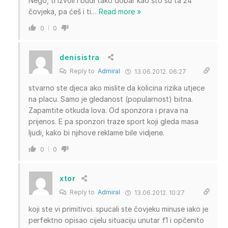
Nego, ti izvoli i budi tako dobar kao što su ta 24
čovjeka, pa ćeš i ti
…
Read more »
0
0
denisistra
Reply to
Admiral
13.06.2012. 06:27
stvarno ste djeca ako mislite da kolicina rizika utjece
na placu. Samo je gledanost (popularnost) bitna.
Zapamtite otkuda lova. Od sponzora i prava na
prijenos. E pa sponzori traze sport koji gleda masa
ljudi, kako bi njihove reklame bile vidjene.
0
0
xtor
Reply to
Admiral
13.06.2012. 10:27
koji ste vi primitivci. spucali ste čovjeku minuse iako je
perfektno opisao cijelu situaciju unutar f1 i opčenito