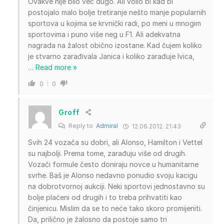
Ovakve nije bilo već dugo. Ali volio bi kad bi
postojalo malo bolje tretiranje nešto manje popularnih
sportova u kojima se krvnički radi, po meni u mnogim
sportovima i puno više neg u F1. Ali adekvatna
nagrada na žalost obično izostane. Kad čujem koliko
je stvarno zarađivala Janica i koliko zarađuje Ivica,
…
Read more »
0
0
Groff
Reply to
Admiral
12.06.2012. 21:43
Svih 24 vozača su dobri, ali Alonso, Hamilton i Vettel
su najbolji. Prema tome, zarađuju više od drugih.
Vozači formule često doniraju novce u humanitarne
svrhe. Baš je Alonso nedavno ponudio svoju kacigu
na dobrotvornoj aukciji. Neki sportovi jednostavno su
bolje plaćeni od drugih i to treba prihvatiti kao
činjenicu. Mislim da se to neće tako skoro promijeniti.
Da, prilično je žalosno da postoje samo tri