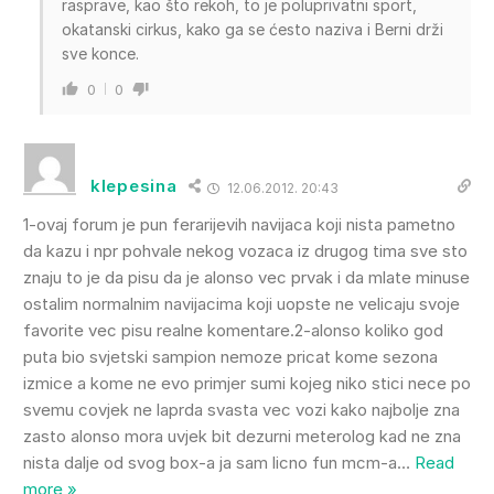
rasprave, kao što rekoh, to je poluprivatni sport,
okatanski cirkus, kako ga se ćesto naziva i Berni drži
sve konce.
0
0
klepesina
12.06.2012. 20:43
1-ovaj forum je pun ferarijevih navijaca koji nista pametno
da kazu i npr pohvale nekog vozaca iz drugog tima sve sto
znaju to je da pisu da je alonso vec prvak i da mlate minuse
ostalim normalnim navijacima koji uopste ne velicaju svoje
favorite vec pisu realne komentare.2-alonso koliko god
puta bio svjetski sampion nemoze pricat kome sezona
izmice a kome ne evo primjer sumi kojeg niko stici nece po
svemu covjek ne laprda svasta vec vozi kako najbolje zna
zasto alonso mora uvjek bit dezurni meterolog kad ne zna
nista dalje od svog box-a ja sam licno fun mcm-a
…
Read
more »