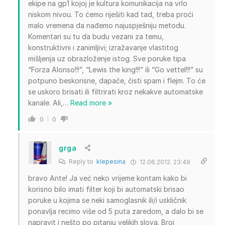
ekipe na gp1 kojoj je kultura komunikacija na vrlo
niskom nivou. To ćemo riješiti kad tad, treba proći
malo vremena da nađemo najuspješniju metodu.
Komentari su tu da budu vezani za temu,
konstruktivni i zanimljivi; izražavanje vlastitog
mišljenja uz obrazloženje istog. Sve poruke tipa
“Forza Alonso!!!”, “Lewis the king!!!” ili “Go vettel!!!” su
potpuno beskorisne, dapače, čisti spam i flejm. To će
se uskoro brisati ili filtrirati kroz nekakve automatske
kanale. Ali,
…
Read more »
0
0
grga
Reply to
klepesina
12.06.2012. 23:49
bravo Ante! Ja već neko vrijeme kontam kako bi
korisno bilo imati filter koji bi automatski brisao
poruke u kojima se neki samoglasnik ili/i uskličnik
ponavlja recimo više od 5 puta zaredom, a dalo bi se
napravit i nešto po pitanju velikih slova. Broj