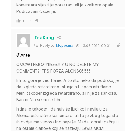
komentara vijesti je porastao, ali je kvaliteta opala.
Podržavam čišćenje.
0
0
TeaKong
Reply to
klepesina
13.06.2012. 00:31
@Ante
OMGWTFBBQ!!!!11!one!! Y U NO DELETE MY
COMMENT?! FFS FORZA ALONSO! !! ! !
Eh to gore je vec flame. A to što neko da podršku, je
da izgleda retardirano, ali nije niti spam niti flame.
Meni također izgleda retardirano, ali nije za sankcija.
Barem što se mene tiče.
Istina je također i da najviše ljudi koji navijaju za
Alonsa pišu slične komentare, ali to je zbog toga što
ih ovdje ima vjerovatno najviše. Mada, obrati pažnju i
na ostale članove koji se nazivaju Lewis MCM