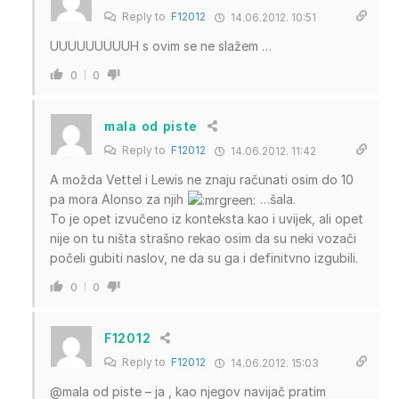
Reply to
F12012
14.06.2012. 10:51
UUUUUUUUUH s ovim se ne slažem …
0
0
mala od piste
Reply to
F12012
14.06.2012. 11:42
A možda Vettel i Lewis ne znaju računati osim do 10
pa mora Alonso za njih
…šala.
To je opet izvučeno iz konteksta kao i uvijek, ali opet
nije on tu ništa strašno rekao osim da su neki vozači
počeli gubiti naslov, ne da su ga i definitvno izgubili.
0
0
F12012
Reply to
F12012
14.06.2012. 15:03
@mala od piste – ja , kao njegov navijač pratim