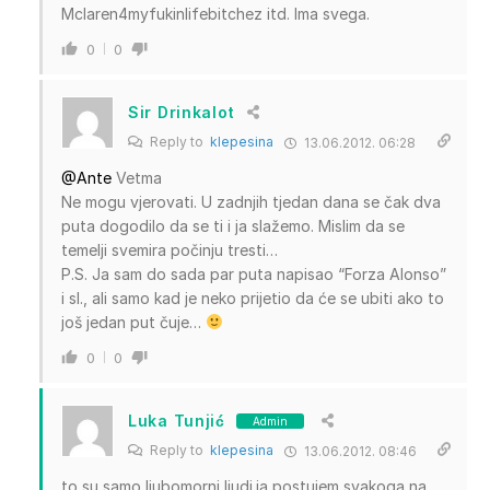
Mclaren4myfukinlifebitchez itd. Ima svega.
0
0
Sir Drinkalot
Reply to
klepesina
13.06.2012. 06:28
@Ante
Vetma
Ne mogu vjerovati. U zadnjih tjedan dana se čak dva
puta dogodilo da se ti i ja slažemo. Mislim da se
temelji svemira počinju tresti…
P.S. Ja sam do sada par puta napisao “Forza Alonso”
i sl., ali samo kad je neko prijetio da će se ubiti ako to
još jedan put čuje…
0
0
Luka Tunjić
Admin
Reply to
klepesina
13.06.2012. 08:46
to su samo ljubomorni ljudi.ja postujem svakoga na