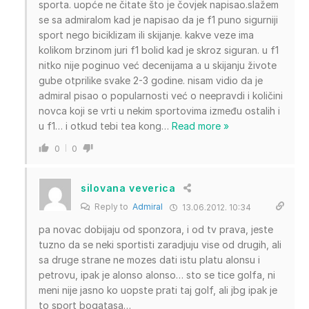
sporta. uopće ne čitate što je čovjek napisao.slažem
se sa admiralom kad je napisao da je f1 puno sigurniji
sport nego biciklizam ili skijanje. kakve veze ima
kolikom brzinom juri f1 bolid kad je skroz siguran. u f1
nitko nije poginuo već decenijama a u skijanju živote
gube otprilike svake 2-3 godine. nisam vidio da je
admiral pisao o popularnosti već o neepravdi i količini
novca koji se vrti u nekim sportovima između ostalih i
u f1… i otkud tebi tea kong
…
Read more »
0
0
silovana veverica
Reply to
Admiral
13.06.2012. 10:34
pa novac dobijaju od sponzora, i od tv prava, jeste
tuzno da se neki sportisti zaradjuju vise od drugih, ali
sa druge strane ne mozes dati istu platu alonsu i
petrovu, ipak je alonso alonso… sto se tice golfa, ni
meni nije jasno ko uopste prati taj golf, ali jbg ipak je
to sport bogatasa…