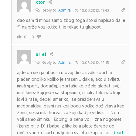
xtor
Reply to
Admiral
13.06.2012. 11:42
dao sam ti minus samo zbog toga što si napisao da je
f1 najbrže vozilo.tko ti je rekao tu glupost.
0
0
ariel
Reply to
Admiral
13.06.2012. 12:15
ajde da se i ja ubacim u ovaj dio… svaki sport je
plaćen onoliko koliko je tražen… dakle, ako u svijetu
imaš sport, događaj, sportaše koje žele gledati svi, i
mali kinez koji jede sa štapićima, i mali afrikanac koji
lovi žirafe, debeli amer koji se prežderava u
mcdonaldsu, pijani rus koji bocu vodke doživljava kao
ženu, seksi mila horvat za koju kad je vidiš misliš da
voli samo šminku i šoping, a žena voli i zna nogomet
(ženio bi je :D) i baba iz like koja plete čarape od
ovčje vune. e sad nas ljudi u svijetu skupilo se
…
Read