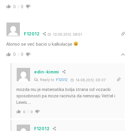
0
0
F12012
13.06.2012. 08:51
Alonso se već bacio u kalkulacije
0
0
edin-kimmi
Reply to
F12012
14.06.2012. 00:37
mozda mu je matematika bolja strana od vozacki
sposobnosti pa moze racinuta da nemoraju Vettel i
Lewis….
0
0
F12012