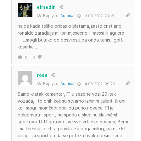
elmedin
Reply to
Admiral
13.06.2012. 20:18
hajde kada toliko pricas o platama,zasto cristiano
ronaldo zaradjuje milion mjesecno ili messi ili aguero
ili…..mogli bi tako do besvijesti,pa onda tenis…golf…
kosarka….
0
0
rose
Reply to
Admiral
14.06.2012. 09:26
Samo kratak komentar, F1 u sezone vozi 20-tak
vozača, i to onih koji su stvarno iznimni talenti ili oni
koji mogu momčadi donijeti puno novaca. F1 je
poluprivatni sport, ne spada u skupinu klasničnih
sportova. U f1 gotovo sve sve vrti oko novaca, Berni
ima licencu i diktira pravila. Za boga milog, pa nije F1
olimpijski sport pa da se potežu ovako besmislene