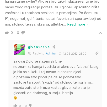
humanitarne svrhe? Ako je i bilo takvih slučajeva, to je bilo
samo zbog regulacije poreza, ali u globalu apsolutno ništa
značajno i u totalnom neskladu s primanjima. Po čemu su
F1, nogomet, golf, tenis i ostali favorizirani sportovi bolji od
npr. stolnog tenisa, skijanja, atletike
…
Read more »
0
0
given2drive
Reply to
Admiral
12.06.2012. 21:00
za ovaj 2.dio se slazem ali 1. ne
ne znam za hamija i vettela ali alonsova “zlatna” kacig
je isla na aukciju i taj novac je doniran djeci.
o pozeima smo pricali pa da se ponavljamo
zasto je taj sport “skuplji” od stolnog tenisa hmm…
mozda zato sto ih mze kostat glave, zato sto je
gledaniji od doticnog, a imaju i bernija
0
0