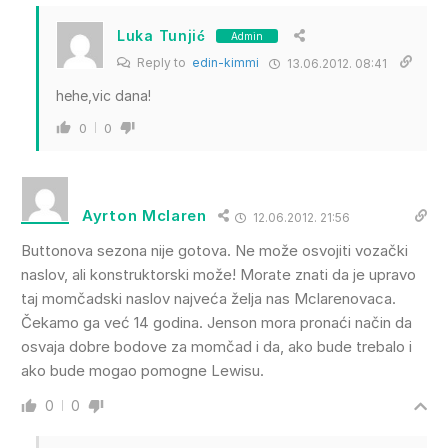
Luka Tunjić
Admin
Reply to
edin-kimmi
13.06.2012. 08:41
hehe,vic dana!
0
0
Ayrton Mclaren
12.06.2012. 21:56
Buttonova sezona nije gotova. Ne može osvojiti vozački
naslov, ali konstruktorski može! Morate znati da je upravo
taj momčadski naslov najveća želja nas Mclarenovaca.
Čekamo ga već 14 godina. Jenson mora pronaći način da
osvaja dobre bodove za momčad i da, ako bude trebalo i
ako bude mogao pomogne Lewisu.
0
0