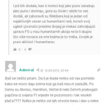
I još bih dodala, kao ti momci koji jako puno zarađuju
jako puno i doniraju, gore su Given i dečki to već
dodali, ali zaboravili su Webbera koji je jedan od
najaktivnijih vezan uz humanitarni radi, koristi svoj
ugled i poznato prezime (kojeg je stekao zahvaljujuči
upravo F1) u nizu humanitarnih akcija ne bi li skupio
što više novaca za one kojima je to treba, čovjek je
pravi aktivist i humanitarac.
0
0
Admiral
12.06.2012. 20:44
Baš se nešto pitam. Da li je ikada netko od vas pomislio
kako se novci daju onima koji ga baš nisu ni zaslužili. Po
čemu su Alonso, Hamilton, Vettel ili neki četvrti prebogati
papčina iz svijeta F1 vrijedni te pozornosti i tak visokih
plaća???? Koliko je netko od njih otvorio kesu i dao u neke