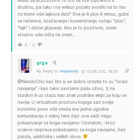
Misliš da je pozitivno to što se sve (općenito u
društvu, pa tako i na webu) počelo svoditi na to tko
će kome više lajkova dati? Sve je ili plus ili minus, gube
se rečenice, izražavanje i komentiranje; ostaju “plus”,
“lajk” i slične gluparije. Ako je to pozitivno, onda
stvarno više ništa ne znam…
0
0
grga
Reply to
klepesina
13.06.2012. 18:20
@NandoChic kao što si se dobro izrazila to su “izrazi
navijanja” i kao takvi savršeno pašu uživo, tj na
stadion ili uz stazu kao znak podrške ekipi za koju se
navija. U virtualnom prostoru kojega sad ovdje
koristimo puno više smisla ima jedna ugodna
komunikacija o nekoj temi (npr. ova sad) nego
pokazivanje za koga navijamo. Uostalom, i kroz
ovakve rasprave pokazujemo za koga navijamo, bez
parola, uskličnika i velikih slova.