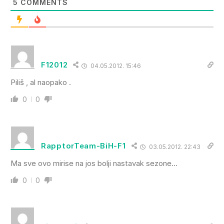
5
COMMENTS
F12012
04.05.2012. 15:46
Piliš , al naopako .
0
0
RapptorTeam-BiH-F1
03.05.2012. 22:43
Ma sve ovo mirise na jos bolji nastavak sezone…
0
0