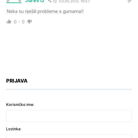
JureV12
03.05.2012. 19:57
Neka su riješili probleme s gumama!!
0
0
PRIJAVA
Korisničko ime:
Lozinka: