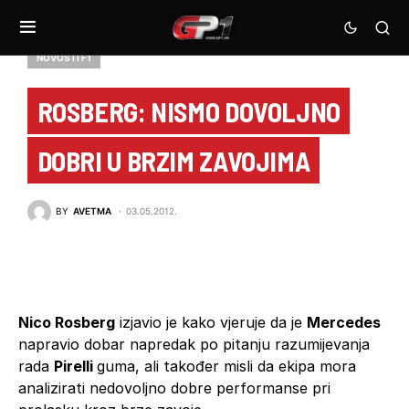
NOVOSTI F1
ROSBERG: NISMO DOVOLJNO
DOBRI U BRZIM ZAVOJIMA
BY
AVETMA
03.05.2012.
Nico Rosberg
izjavio je kako vjeruje da je
Mercedes
napravio dobar napredak po pitanju razumijevanja
rada
Pirelli
guma, ali također misli da ekipa mora
analizirati nedovoljno dobre performanse pri