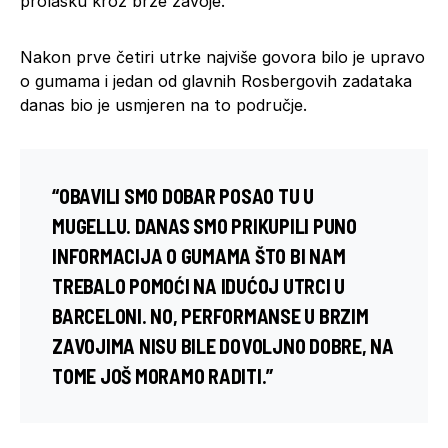
prolasku kroz brze zavoje.
Nakon prve četiri utrke najviše govora bilo je upravo
o gumama i jedan od glavnih Rosbergovih zadataka
danas bio je usmjeren na to područje.
“OBAVILI SMO DOBAR POSAO TU U
MUGELLU
. DANAS SMO PRIKUPILI PUNO
INFORMACIJA O GUMAMA ŠTO BI NAM
TREBALO POMOĆI NA IDUĆOJ UTRCI U
BARCELONI
. NO, PERFORMANSE U BRZIM
ZAVOJIMA NISU BILE DOVOLJNO DOBRE, NA
TOME JOŠ MORAMO RADITI.”