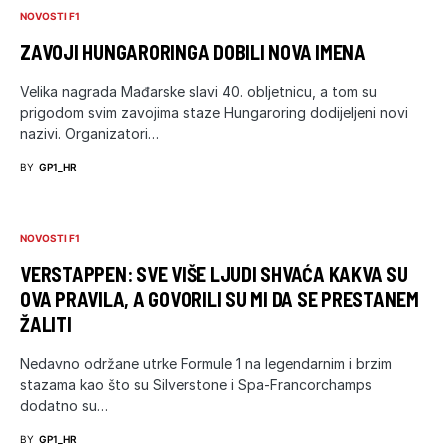
NOVOSTI F1
ZAVOJI HUNGARORINGA DOBILI NOVA IMENA
Velika nagrada Mađarske slavi 40. obljetnicu, a tom su
prigodom svim zavojima staze Hungaroring dodijeljeni novi
nazivi. Organizatori…
BY
GP1_HR
NOVOSTI F1
VERSTAPPEN: SVE VIŠE LJUDI SHVAĆA KAKVA SU
OVA PRAVILA, A GOVORILI SU MI DA SE PRESTANEM
ŽALITI
Nedavno održane utrke Formule 1 na legendarnim i brzim
stazama kao što su Silverstone i Spa-Francorchamps
dodatno su…
BY
GP1_HR