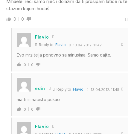
Mihaele, reci samo riječ i dolazim da ti prosipam latice ruže
stazom kojom hodaš.
0
0
Flavio
Reply to
Flavio
13.04.2012. 11:42
Evo mrzitelja ponovno sa minusima. Samo dajte.
0
0
edin
Reply to
Flavio
13.04.2012. 11:45
ma ti si nacisto pukao
0
0
Flavio