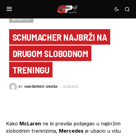
NOVOSTI F1
SCHUMACHER NAJBRŽI NA
DRUGOM SLOBODNOM
TRENINGU
BY
IVAN ŠEPERIĆ-GRDIŠA
13.04.2012.
Kako
McLaren
ne bi previše pobjegao u najbržim
slobodnim treninzima,
Mercedes
je ubacio u višu