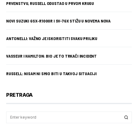
PRVENSTVU, RUSSELL ODUSTAO U PRVOM KRUGU
NOVI SUZUKI GSX-R1000R I SV-7GX STIŽU U NOVEMA NOVA
ANTONELLI: VAŽNO JE ISKORISTITI SVAKU PRILIKU
VASSEUR I HAMILTON: BIO JE TO TRKAĆI INCIDENT
RUSSELL: NISAM NI SMIO BITI U TAKVOJ SITUACIJI
PRETRAGA