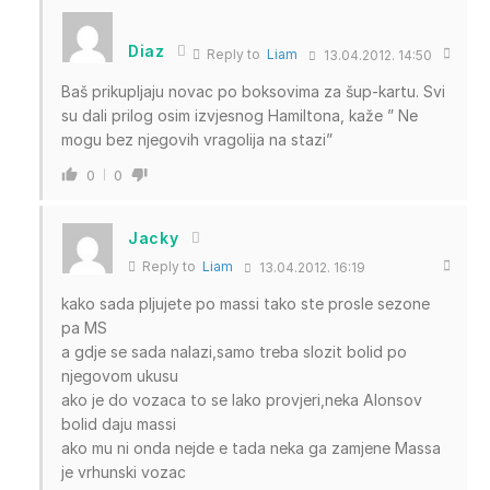
Diaz
Reply to
Liam
13.04.2012. 14:50
Baš prikupljaju novac po boksovima za šup-kartu. Svi
su dali prilog osim izvjesnog Hamiltona, kaže ” Ne
mogu bez njegovih vragolija na stazi”
0
0
Jacky
Reply to
Liam
13.04.2012. 16:19
kako sada pljujete po massi tako ste prosle sezone
pa MS
a gdje se sada nalazi,samo treba slozit bolid po
njegovom ukusu
ako je do vozaca to se lako provjeri,neka Alonsov
bolid daju massi
ako mu ni onda nejde e tada neka ga zamjene Massa
je vrhunski vozac