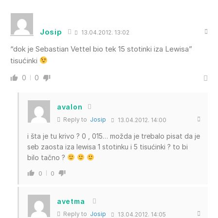
Josip
13.04.2012. 13:02
“dok je Sebastian Vettel bio tek 15 stotinki iza Lewisa”
tisućinki
0
0
avalon
Reply to
Josip
13.04.2012. 14:00
i šta je tu krivo ? 0 , 015… možda je trebalo pisat da je
seb zaosta iza lewisa 1 stotinku i 5 tisućinki ? to bi
bilo tačno ?
0
0
avetma
Reply to
Josip
13.04.2012. 14:05