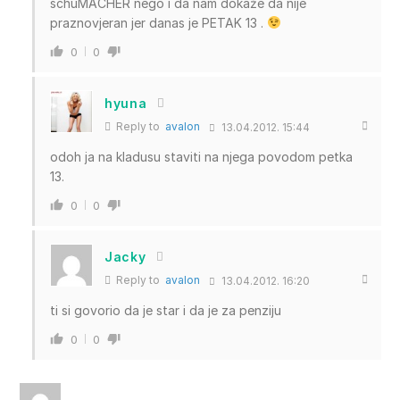
schuMACHER nego i da nam dokaže da nije
praznovjeran jer danas je PETAK 13 .
0
0
hyuna
Reply to
avalon
13.04.2012. 15:44
odoh ja na kladusu staviti na njega povodom petka
13.
0
0
Jacky
Reply to
avalon
13.04.2012. 16:20
ti si govorio da je star i da je za penziju
0
0