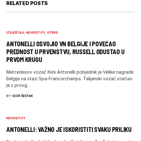
RELATED POSTS
IZVJEŠTAJI
NOVOSTI F1
UTRKE
ANTONELLI OSVOJIO VN BELGIJE I POVEĆAO
PREDNOST U PRVENSTVU, RUSSELL ODUSTAO U
PRVOM KRUGU
Mercedesov vozač Kimi Antonelli pobjednik je Velike nagrade
Belgije na stazi Spa-Francorchamps. Talijanski vozač startao
je s prvog…
BY
IGOR ŠESTAK
NOVOSTI F1
ANTONELLI: VAŽNO JE ISKORISTITI SVAKU PRILIKU