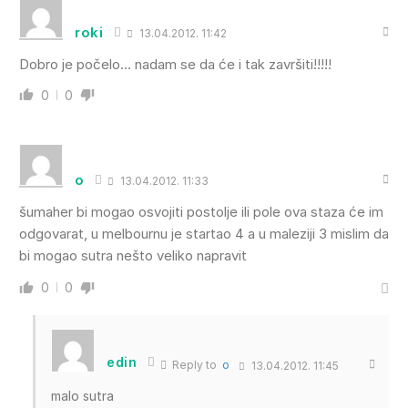
roki
13.04.2012. 11:42
Dobro je počelo… nadam se da će i tak završiti!!!!!
0
0
o
13.04.2012. 11:33
šumaher bi mogao osvojiti postolje ili pole ova staza će im
odgovarat, u melbournu je startao 4 a u maleziji 3 mislim da
bi mogao sutra nešto veliko napravit
0
0
edin
Reply to
o
13.04.2012. 11:45
malo sutra