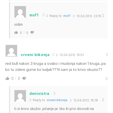
msf1
Reply to
msf1
13.04.2012. 23:15
vidim
0
0
crveni bikonja
13.04.2012. 15:01
red bull nakon 3 kruga a svabo i mudonja nakon 1 kruga..pa
ko tu zdere gume ko ludjak???il sam ja to krivo skuzio??
0
0
denisistra
Reply to
crveni bikonja
13.04.2012. 16:18
ti si krivo skužio. pitanje je: tko ih prvi dovodi na