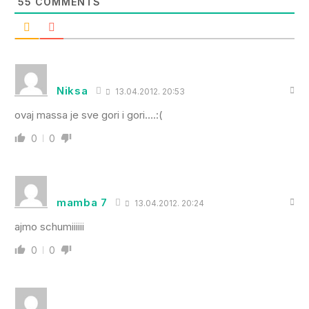
55
COMMENTS
Niksa
13.04.2012. 20:53
ovaj massa je sve gori i gori….:(
0
0
mamba 7
13.04.2012. 20:24
ajmo schumiiiiii
0
0