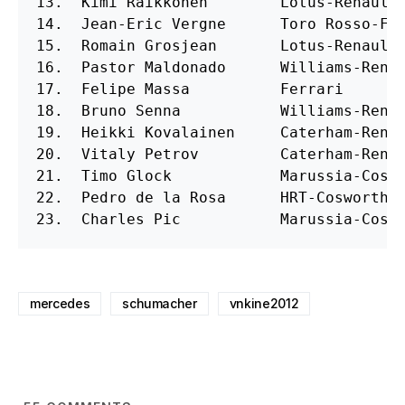
13.  Kimi Raikkonen        Lotus-Renault 
14.  Jean-Eric Vergne      Toro Rosso-Fer
15.  Romain Grosjean       Lotus-Renault 
16.  Pastor Maldonado      Williams-Renau
17.  Felipe Massa          Ferrari       
18.  Bruno Senna           Williams-Renau
19.  Heikki Kovalainen     Caterham-Renau
20.  Vitaly Petrov         Caterham-Renau
21.  Timo Glock            Marussia-Coswo
22.  Pedro de la Rosa      HRT-Cosworth  
23.  Charles Pic           Marussia-Cosw
mercedes
schumacher
vnkine2012