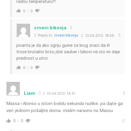
radnu temperaturu?!
0
0
crveni bikonja
Reply to
crveni bikonja
13.04.2012. 18:59
poanta je da ako zgriju gume za krug znaci da ih
trose brutalno brzo,dok sauber i bikovi ne sto im daje
prednost u utrci
0
0
Liam
13.04.2012. 14:31
Massa i Alonso u istom bolidu sekunda razlike. pa dajte ga
već jednom pošaljite doma. mislim naravno na Massu
0
0