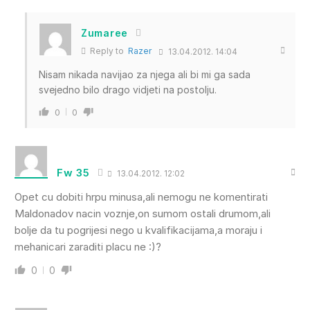
Zumaree
Reply to
Razer
13.04.2012. 14:04
Nisam nikada navijao za njega ali bi mi ga sada
svejedno bilo drago vidjeti na postolju.
0
0
Fw 35
13.04.2012. 12:02
Opet cu dobiti hrpu minusa,ali nemogu ne komentirati
Maldonadov nacin voznje,on sumom ostali drumom,ali
bolje da tu pogrijesi nego u kvalifikacijama,a moraju i
mehanicari zaraditi placu ne :)?
0
0