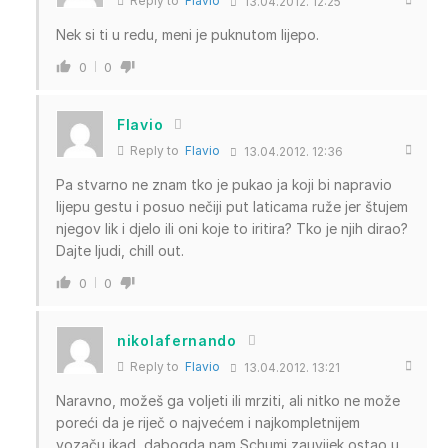
Reply to
Flavio
13.04.2012. 12:25
Nek si ti u redu, meni je puknutom lijepo.
0
0
Flavio
Reply to
Flavio
13.04.2012. 12:36
Pa stvarno ne znam tko je pukao ja koji bi napravio
lijepu gestu i posuo nečiji put laticama ruže jer štujem
njegov lik i djelo ili oni koje to iritira? Tko je njih dirao?
Dajte ljudi, chill out.
0
0
nikolafernando
Reply to
Flavio
13.04.2012. 13:21
Naravno, možeš ga voljeti ili mrziti, ali nitko ne može
poreći da je riječ o najvećem i najkompletnijem
vozaču ikad, dabogda nam Schumi zauvijek ostao u