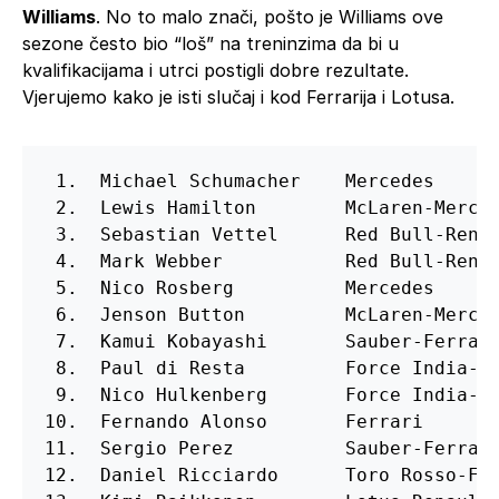
Williams
. No to malo znači, pošto je Williams ove
sezone često bio “loš” na treninzima da bi u
kvalifikacijama i utrci postigli dobre rezultate.
Vjerujemo kako je isti slučaj i kod Ferrarija i Lotusa.
 1.  Michael Schumacher    Mercedes      
 2.  Lewis Hamilton        McLaren-Merced
 3.  Sebastian Vettel      Red Bull-Renau
 4.  Mark Webber           Red Bull-Renau
 5.  Nico Rosberg          Mercedes      
 6.  Jenson Button         McLaren-Merced
 7.  Kamui Kobayashi       Sauber-Ferrari
 8.  Paul di Resta         Force India-Me
 9.  Nico Hulkenberg       Force India-Me
10.  Fernando Alonso       Ferrari       
11.  Sergio Perez          Sauber-Ferrari
12.  Daniel Ricciardo      Toro Rosso-Fer