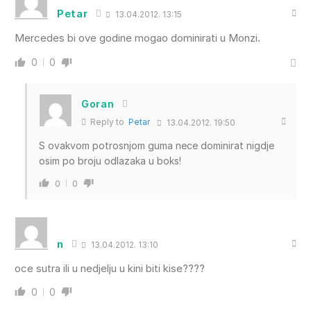
Petar
13.04.2012. 13:15
Mercedes bi ove godine mogao dominirati u Monzi.
0
0
Goran
Reply to
Petar
13.04.2012. 19:50
S ovakvom potrosnjom guma nece dominirat nigdje
osim po broju odlazaka u boks!
0
0
n
13.04.2012. 13:10
oce sutra ili u nedjelju u kini biti kise????
0
0