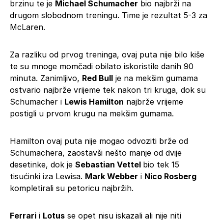
brzinu te je
Michael Schumacher
bio najbrži na
drugom slobodnom treningu. Time je rezultat 5-3 za
McLaren.
Za razliku od prvog treninga, ovaj puta nije bilo kiše
te su mnoge momčadi obilato iskoristile danih 90
minuta. Zanimljivo,
Red Bull
je na mekšim gumama
ostvario najbrže vrijeme tek nakon tri kruga, dok su
Schumacher i
Lewis Hamilton
najbrže vrijeme
postigli u prvom krugu na mekšim gumama.
Hamilton ovaj puta nije mogao odvoziti brže od
Schumachera, zaostavši nešto manje od dvije
desetinke, dok je
Sebastian Vettel
bio tek 15
tisućinki iza Lewisa.
Mark Webber
i
Nico Rosberg
kompletirali su petoricu najbržih.
Ferrari
i
Lotus
se opet nisu iskazali ali nije niti