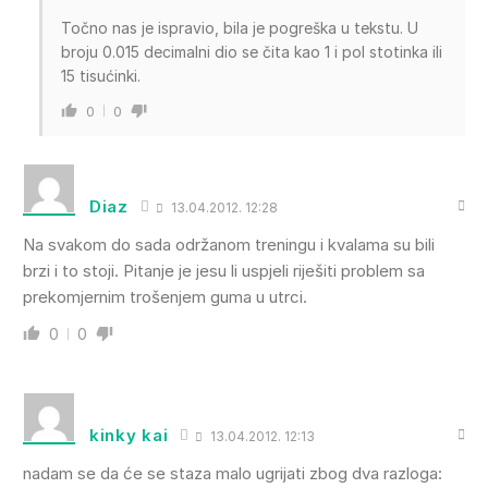
Točno nas je ispravio, bila je pogreška u tekstu. U
broju 0.015 decimalni dio se čita kao 1 i pol stotinka ili
15 tisućinki.
0
0
Diaz
13.04.2012. 12:28
Na svakom do sada održanom treningu i kvalama su bili
brzi i to stoji. Pitanje je jesu li uspjeli riješiti problem sa
prekomjernim trošenjem guma u utrci.
0
0
kinky kai
13.04.2012. 12:13
nadam se da će se staza malo ugrijati zbog dva razloga: