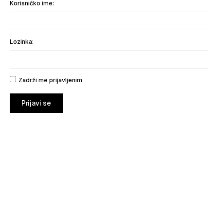
Korisničko ime:
Lozinka:
Zadrži me prijavljenim
Prijavi se