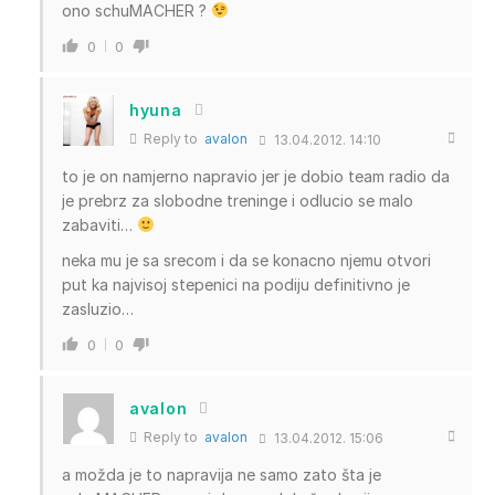
ono schuMACHER ?
0
0
hyuna
Reply to
avalon
13.04.2012. 14:10
to je on namjerno napravio jer je dobio team radio da
je prebrz za slobodne treninge i odlucio se malo
zabaviti…
neka mu je sa srecom i da se konacno njemu otvori
put ka najvisoj stepenici na podiju definitivno je
zasluzio…
0
0
avalon
Reply to
avalon
13.04.2012. 15:06
a možda je to napravija ne samo zato šta je