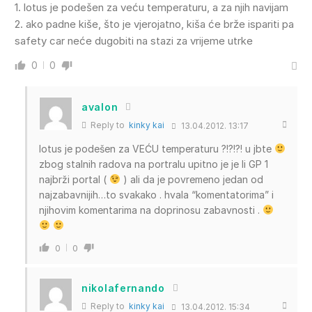
1. lotus je podešen za veću temperaturu, a za njih navijam
2. ako padne kiše, što je vjerojatno, kiša će brže ispariti pa
safety car neće dugobiti na stazi za vrijeme utrke
0
0
avalon
Reply to
kinky kai
13.04.2012. 13:17
lotus je podešen za VEĆU temperaturu ?!?!?! u jbte
zbog stalnih radova na portralu upitno je je li GP 1
najbrži portal (
) ali da je povremeno jedan od
najzabavnijih…to svakako . hvala “komentatorima” i
njihovim komentarima na doprinosu zabavnosti .
0
0
nikolafernando
Reply to
kinky kai
13.04.2012. 15:34