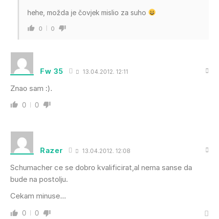
hehe, možda je čovjek mislio za suho
0
0
Fw 35
13.04.2012. 12:11
Znao sam :).
0
0
Razer
13.04.2012. 12:08
Schumacher ce se dobro kvalificirat,al nema sanse da
bude na postolju.
Cekam minuse…
0
0