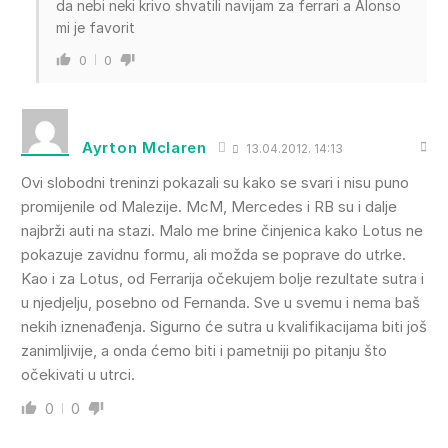
da nebi neki krivo shvatili navijam za ferrari a Alonso
mi je favorit
0
0
Ayrton Mclaren
13.04.2012. 14:13
Ovi slobodni treninzi pokazali su kako se svari i nisu puno
promijenile od Malezije. McM, Mercedes i RB su i dalje
najbrži auti na stazi. Malo me brine činjenica kako Lotus ne
pokazuje zavidnu formu, ali možda se poprave do utrke.
Kao i za Lotus, od Ferrarija očekujem bolje rezultate sutra i
u njedjelju, posebno od Fernanda. Sve u svemu i nema baš
nekih iznenađenja. Sigurno će sutra u kvalifikacijama biti još
zanimljivije, a onda ćemo biti i pametniji po pitanju što
očekivati u utrci.
0
0