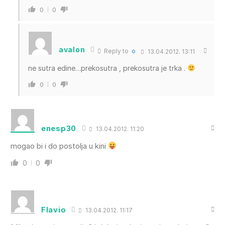
0
0
avalon
Reply to
o
13.04.2012. 13:11
ne sutra edine…prekosutra , prekosutra je trka .
0
0
enesp30
13.04.2012. 11:20
mogao bi i do postolja u kini
0
0
Flavio
13.04.2012. 11:17