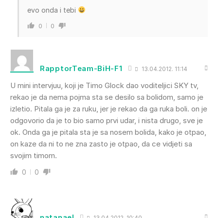
evo onda i tebi
0
0
RapptorTeam-BiH-F1
13.04.2012. 11:14
U mini intervjuu, koji je Timo Glock dao voditeljici SKY tv,
rekao je da nema pojma sta se desilo sa bolidom, samo je
izletio. Pitala ga je za ruku, jer je rekao da ga ruka boli. on je
odgovorio da je to bio samo prvi udar, i nista drugo, sve je
ok. Onda ga je pitala sta je sa nosem bolida, kako je otpao,
on kaze da ni to ne zna zasto je otpao, da ce vidjeti sa
svojim timom.
0
0
natanael
13.04.2012. 10:40