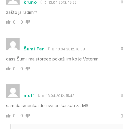
kruno
13.04.2012. 19:22
zašto ja radim’?
0
0
Šumi Fan
13.04.2012. 16:38
gass Šumii majstoreee pokaži im ko je Veteran
0
0
msf1
13.04.2012. 15:43
sam da smecka ide i svi ce kaskati za MS
0
0