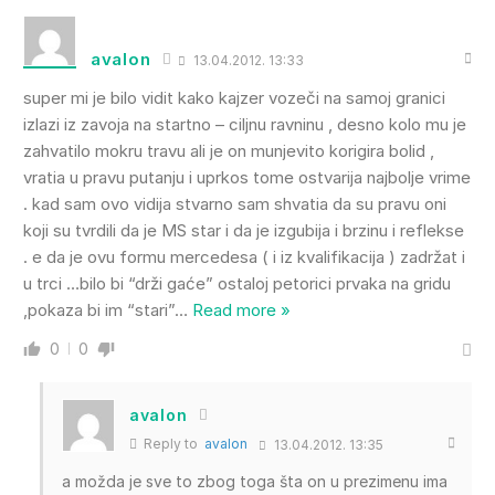
avalon
13.04.2012. 13:33
super mi je bilo vidit kako kajzer vozeči na samoj granici
izlazi iz zavoja na startno – ciljnu ravninu , desno kolo mu je
zahvatilo mokru travu ali je on munjevito korigira bolid ,
vratia u pravu putanju i uprkos tome ostvarija najbolje vrime
. kad sam ovo vidija stvarno sam shvatia da su pravu oni
koji su tvrdili da je MS star i da je izgubija i brzinu i reflekse
. e da je ovu formu mercedesa ( i iz kvalifikacija ) zadržat i
u trci …bilo bi “drži gaće” ostaloj petorici prvaka na gridu
,pokaza bi im “stari”
…
Read more »
0
0
avalon
Reply to
avalon
13.04.2012. 13:35
a možda je sve to zbog toga šta on u prezimenu ima