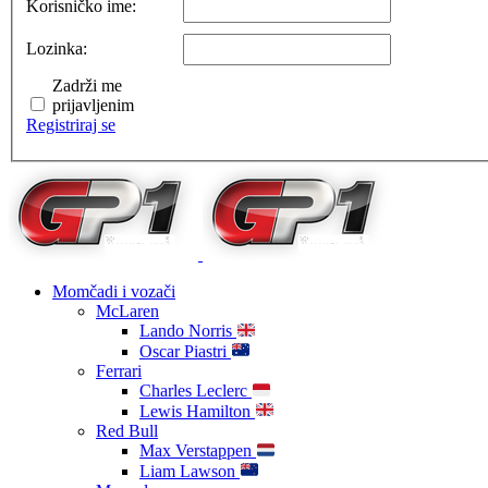
Korisničko ime:
Lozinka:
Zadrži me
prijavljenim
Registriraj se
Momčadi i vozači
McLaren
Lando Norris
Oscar Piastri
Ferrari
Charles Leclerc
Lewis Hamilton
Red Bull
Max Verstappen
Liam Lawson