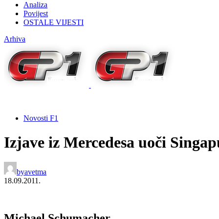
Analiza
Povijest
OSTALE VIJESTI
Arhiva
Novosti F1
Izjave iz Mercedesa uoči Singa
by
avetma
18.09.2011.
Michael Schumacher