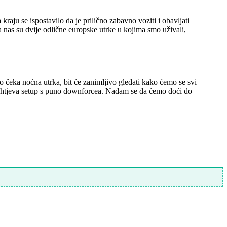
raju se ispostavilo da je prilično zabavno voziti i obavljati
za nas su dvije odlične europske utrke u kojima smo uživali,
čeka noćna utrka, bit će zanimljivo gledati kako ćemo se svi
i zahtjeva setup s puno downforcea. Nadam se da ćemo doći do