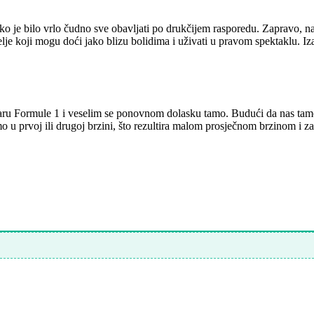
ko je bilo vrlo čudno sve obavljati po drukčijem rasporedu. Zapravo, na k
telje koji mogu doći jako blizu bolidima i uživati u pravom spektaklu. I
ru Formule 1 i veselim se ponovnom dolasku tamo. Budući da nas tamo 
zimo u prvoj ili drugoj brzini, što rezultira malom prosječnom brzinom 