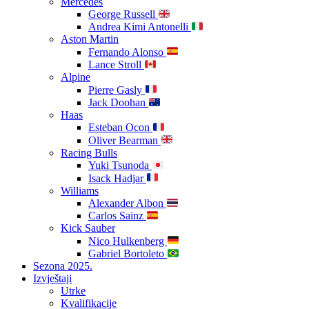
Mercedes
George Russell
Andrea Kimi Antonelli
Aston Martin
Fernando Alonso
Lance Stroll
Alpine
Pierre Gasly
Jack Doohan
Haas
Esteban Ocon
Oliver Bearman
Racing Bulls
Yuki Tsunoda
Isack Hadjar
Williams
Alexander Albon
Carlos Sainz
Kick Sauber
Nico Hulkenberg
Gabriel Bortoleto
Sezona 2025.
Izvještaji
Utrke
Kvalifikacije