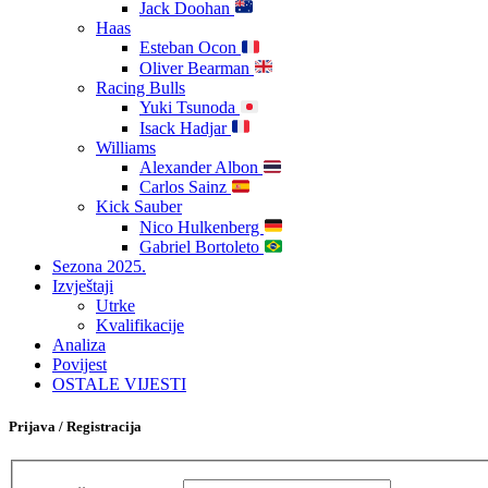
Jack Doohan
Haas
Esteban Ocon
Oliver Bearman
Racing Bulls
Yuki Tsunoda
Isack Hadjar
Williams
Alexander Albon
Carlos Sainz
Kick Sauber
Nico Hulkenberg
Gabriel Bortoleto
Sezona 2025.
Izvještaji
Utrke
Kvalifikacije
Analiza
Povijest
OSTALE VIJESTI
Prijava / Registracija