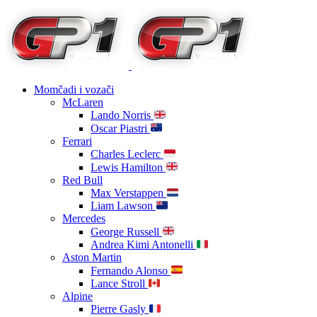
Momčadi i vozači
McLaren
Lando Norris
Oscar Piastri
Ferrari
Charles Leclerc
Lewis Hamilton
Red Bull
Max Verstappen
Liam Lawson
Mercedes
George Russell
Andrea Kimi Antonelli
Aston Martin
Fernando Alonso
Lance Stroll
Alpine
Pierre Gasly