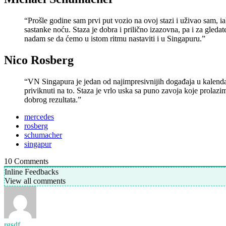
“Prošle godine sam prvi put vozio na ovoj stazi i uživao sam, ia
sastanke noću. Staza je dobra i prilično izazovna, pa i za gleda
nadam se da ćemo u istom ritmu nastaviti i u Singapuru.”
Nico Rosberg
“VN Singapura je jedan od najimpresivnijih događaja u kalenda
priviknuti na to. Staza je vrlo uska sa puno zavoja koje prola
dobrog rezultata.”
mercedes
rosberg
schumacher
singapur
10
Comments
Inline Feedbacks
View all comments
rgsdf