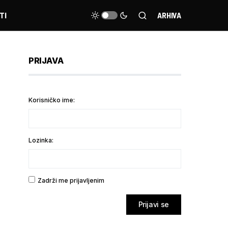
TI
ARHIVA
PRIJAVA
Korisničko ime:
Lozinka:
Zadrži me prijavljenim
Prijavi se