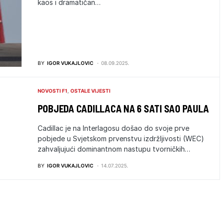
kaos i dramatičan…
BY
IGOR VUKAJLOVIC
08.09.2025.
NOVOSTI F1
OSTALE VIJESTI
POBJEDA CADILLACA NA 6 SATI SAO PAULA
Cadillac je na Interlagosu došao do svoje prve
pobjede u Svjetskom prvenstvu izdržljivosti (WEC)
zahvaljujući dominantnom nastupu tvorničkih…
BY
IGOR VUKAJLOVIC
14.07.2025.