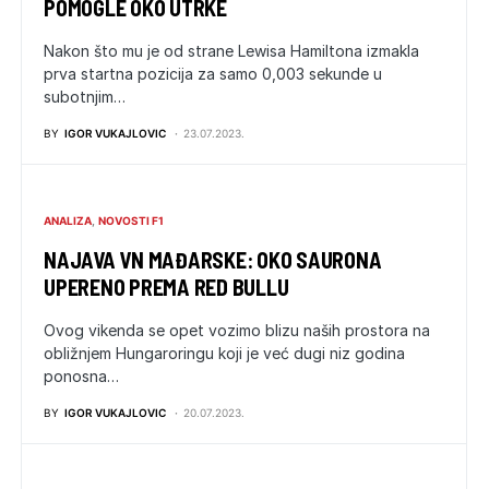
POMOGLE OKO UTRKE
Nakon što mu je od strane Lewisa Hamiltona izmakla
prva startna pozicija za samo 0,003 sekunde u
subotnjim…
BY
IGOR VUKAJLOVIC
23.07.2023.
ANALIZA
NOVOSTI F1
NAJAVA VN MAĐARSKE: OKO SAURONA
UPERENO PREMA RED BULLU
Ovog vikenda se opet vozimo blizu naših prostora na
obližnjem Hungaroringu koji je već dugi niz godina
ponosna…
BY
IGOR VUKAJLOVIC
20.07.2023.