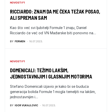
NOVOSTI F1
RICCIARDO: ZNAM DA ME ČEKA TEŽAK POSAO,
ALI SPREMAN SAM
Kao što već svi ljubitelji Formule 1 znaju, Daniel
Ricciardo će već od VN Mađarske biti ponovno na…
BY
FERMEN
16.07.2023.
NOVOSTI F1
DOMENICALI: TEŽIMO LAKŠIM,
JEDNOSTAVNIJIM I GLASNIJIM MOTORIMA
Stefano Domenicali izjavio je kako bi se buduća
generacija bolida Formule 1 mogla temeljiti na lakšim,
jednostavnijim i…
BY
IGOR VUKAJLOVIC
16.07.2023.