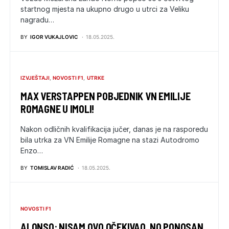
startnog mjesta na ukupno drugo u utrci za Veliku
nagradu…
BY
IGOR VUKAJLOVIC
18.05.2025.
IZVJEŠTAJI
NOVOSTI F1
UTRKE
MAX VERSTAPPEN POBJEDNIK VN EMILIJE
ROMAGNE U IMOLI!
Nakon odličnih kvalifikacija jučer, danas je na rasporedu
bila utrka za VN Emilije Romagne na stazi Autodromo
Enzo…
BY
TOMISLAV RADIĆ
18.05.2025.
NOVOSTI F1
ALONSO: NISAM OVO OČEKIVAO, NO PONOSAN