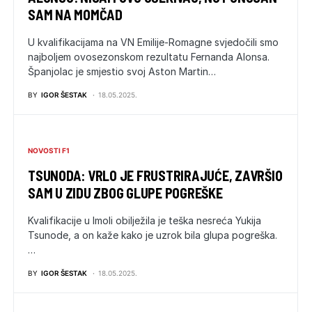
SAM NA MOMČAD
U kvalifikacijama na VN Emilije-Romagne svjedočili smo
najboljem ovosezonskom rezultatu Fernanda Alonsa.
Španjolac je smjestio svoj Aston Martin…
BY
IGOR ŠESTAK
18.05.2025.
NOVOSTI F1
TSUNODA: VRLO JE FRUSTRIRAJUĆE, ZAVRŠIO
SAM U ZIDU ZBOG GLUPE POGREŠKE
Kvalifikacije u Imoli obilježila je teška nesreća Yukija
Tsunode, a on kaže kako je uzrok bila glupa pogreška.
…
BY
IGOR ŠESTAK
18.05.2025.