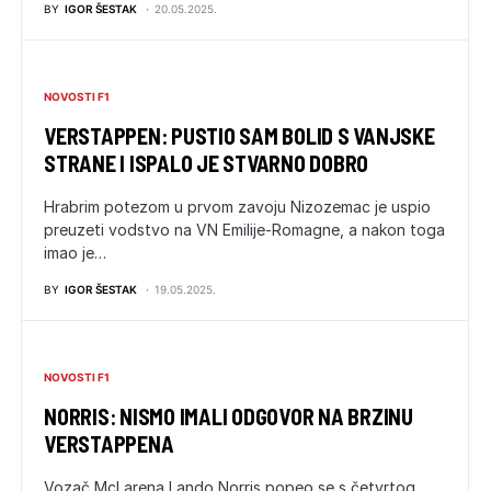
BY
IGOR ŠESTAK
20.05.2025.
NOVOSTI F1
VERSTAPPEN: PUSTIO SAM BOLID S VANJSKE
STRANE I ISPALO JE STVARNO DOBRO
Hrabrim potezom u prvom zavoju Nizozemac je uspio
preuzeti vodstvo na VN Emilije-Romagne, a nakon toga
imao je…
BY
IGOR ŠESTAK
19.05.2025.
NOVOSTI F1
NORRIS: NISMO IMALI ODGOVOR NA BRZINU
VERSTAPPENA
Vozač McLarena Lando Norris popeo se s četvrtog