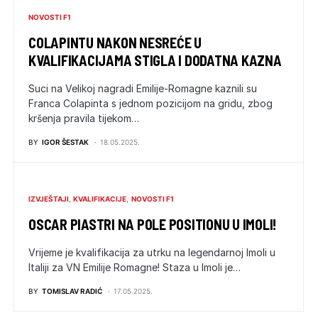
NOVOSTI F1
COLAPINTU NAKON NESREĆE U
KVALIFIKACIJAMA STIGLA I DODATNA KAZNA
Suci na Velikoj nagradi Emilije-Romagne kaznili su
Franca Colapinta s jednom pozicijom na gridu, zbog
kršenja pravila tijekom…
BY
IGOR ŠESTAK
18.05.2025.
IZVJEŠTAJI
KVALIFIKACIJE
NOVOSTI F1
OSCAR PIASTRI NA POLE POSITIONU U IMOLI!
Vrijeme je kvalifikacija za utrku na legendarnoj Imoli u
Italiji za VN Emilije Romagne! Staza u Imoli je…
BY
TOMISLAV RADIĆ
17.05.2025.