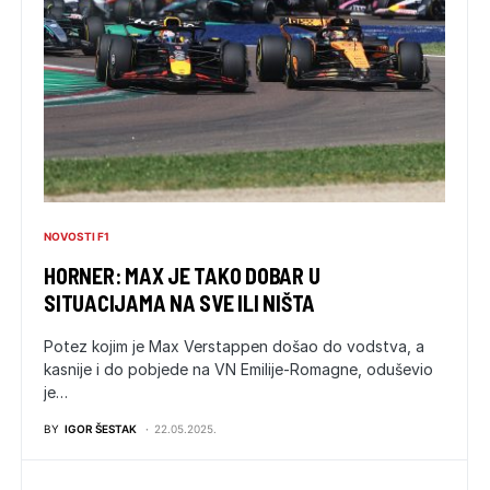
NOVOSTI F1
HORNER: MAX JE TAKO DOBAR U
SITUACIJAMA NA SVE ILI NIŠTA
Potez kojim je Max Verstappen došao do vodstva, a
kasnije i do pobjede na VN Emilije-Romagne, oduševio
je…
BY
IGOR ŠESTAK
22.05.2025.