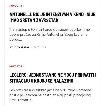
NOVOSTI F1
ANTONELLI: BIO JE INTENZIVAN VIKEND I NIJE
IMAO SRETAN ZAVRŠETAK
Prvi nastup u Formuli 1 pred domaćom publikom nije
dobro prošao za Kimija Antonellija. Zbog kvara na
bolidu…
BY
IGOR ŠESTAK
21.05.2025.
NOVOSTI F1
LECLERC: JEDNOSTAVNO NE MOGU PRIHVATITI
SITUACIJU U KOJOJ SE NALAZIMO
Loš rezultat u kvalifikacijama na VN Emilije-Romagne
prisilio je Leclerca na nešto drukčiji pristup nedjeljnoj
utrci. Ferrari je…