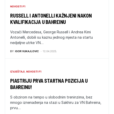
NOVOSTI F1
RUSSELL I ANTONELLI KAŽNJENI NAKON
KVALIFIKACIJA U BAHREINU
Vozači Mercedesa, George Russell i Andrea Kimi
Antonelli, dobili su kaznu jednog mjesta na startu
nedjeljne utrke VN…
BY
IGOR VUKAJLOVIC
12.04.2025.
IZVJEŠTAJI
NOVOSTI F1
PIASTRIJU PRVA STARTNA POZICIJA U
BAHREINU!
S obzirom na tempo u slobodnim treninzima, bez
mnogo iznenađenja na stazi u Sakhiru za VN Bahreina,
prvu…