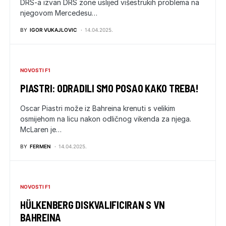
DRS-a izvan DRS zone uslijed višestrukih problema na
njegovom Mercedesu…
BY
IGOR VUKAJLOVIC
14.04.2025.
NOVOSTI F1
PIASTRI: ODRADILI SMO POSAO KAKO TREBA!
Oscar Piastri može iz Bahreina krenuti s velikim
osmijehom na licu nakon odličnog vikenda za njega.
McLaren je…
BY
FERMEN
14.04.2025.
NOVOSTI F1
HÜLKENBERG DISKVALIFICIRAN S VN
BAHREINA