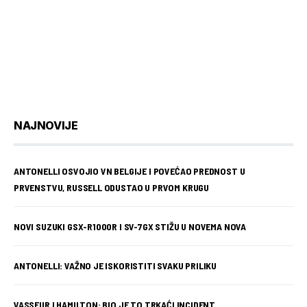
NAJNOVIJE
ANTONELLI OSVOJIO VN BELGIJE I POVEĆAO PREDNOST U
PRVENSTVU, RUSSELL ODUSTAO U PRVOM KRUGU
NOVI SUZUKI GSX-R1000R I SV-7GX STIŽU U NOVEMA NOVA
ANTONELLI: VAŽNO JE ISKORISTITI SVAKU PRILIKU
VASSEUR I HAMILTON: BIO JE TO TRKAĆI INCIDENT