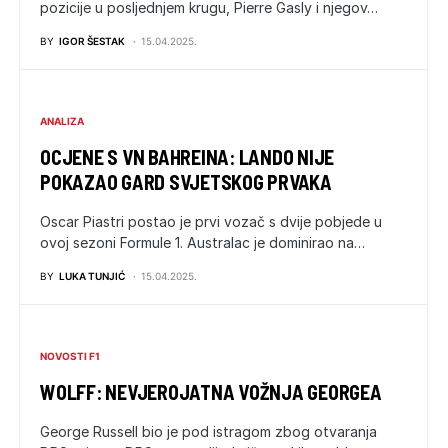
pozicije u posljednjem krugu, Pierre Gasly i njegov…
BY
IGOR ŠESTAK
15.04.2025.
ANALIZA
OCJENE S VN BAHREINA: LANDO NIJE
POKAZAO GARD SVJETSKOG PRVAKA
Oscar Piastri postao je prvi vozač s dvije pobjede u
ovoj sezoni Formule 1. Australac je dominirao na…
BY
LUKA TUNJIĆ
15.04.2025.
NOVOSTI F1
WOLFF: NEVJEROJATNA VOŽNJA GEORGEA
George Russell bio je pod istragom zbog otvaranja