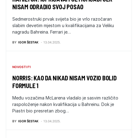
NISAM ODRADIO SVOJ POSAO
Sedmerostruki prvak svijeta bio je vrlo razočaran
slabim devetim mjestom u kvalifikacijama za Veliku
nagradu Bahreina. Ferrari je…
BY
IGOR ŠESTAK
13.04.2025.
NOVOSTI F1
NORRIS: KAO DA NIKAD NISAM VOZIO BOLID
FORMULE 1
Među vozačima McLarena vladalo je sasvim različito
raspoloženje nakon kvalifikacija u Bahreinu. Dok je
Piastri bio presretan zbog…
BY
IGOR ŠESTAK
13.04.2025.