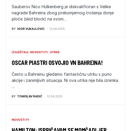
Sauberov Nico Hülkenberg je diskvalificiran s Velike
nagrade Bahreina zbog prekomjernog trošenja donje
ploče (skid block) na svom…
BY
IGOR VUKAJLOVIC
13.04.2025.
IZVJEŠTAJI
NOVOSTI F1
UTRKE
OSCAR PIASTRI OSVOJIO VN BAHREINA!
Često u Bahreinu gledamo fantastičnu utrku s puno
akcije i zanimljivih situacija. Ni ova utrka nije bila iznimka.
…
BY
TOMISLAV RADIĆ
13.04.2025.
NOVOSTI F1
HAMILTON: ISPRIČAVAM SE MOMČADI JER