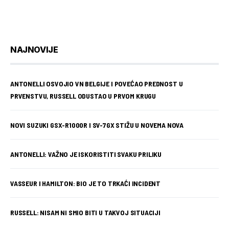
NAJNOVIJE
ANTONELLI OSVOJIO VN BELGIJE I POVEĆAO PREDNOST U
PRVENSTVU, RUSSELL ODUSTAO U PRVOM KRUGU
NOVI SUZUKI GSX-R1000R I SV-7GX STIŽU U NOVEMA NOVA
ANTONELLI: VAŽNO JE ISKORISTITI SVAKU PRILIKU
VASSEUR I HAMILTON: BIO JE TO TRKAĆI INCIDENT
RUSSELL: NISAM NI SMIO BITI U TAKVOJ SITUACIJI