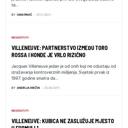
te…
BY
IVAN PAVIĆ
07.11.2017.
NOVOSTI F1
VILLENEUVE: PARTNERSTVO IZMEĐU TORO
ROSSA I HONDE JE VRLO RIZIČNO
Jacques Villeneuve jedan je od onih koji ne odustaju od
izražavanja kontroverznih mišljenja. Svjetski prvak iz
1997. godine smatra da…
BY
ANDRIJA HIRŽIN
25.09.2017.
NOVOSTI F1
VILLENEUVE: KUBICA NE ZASLUŽUJE MJESTO