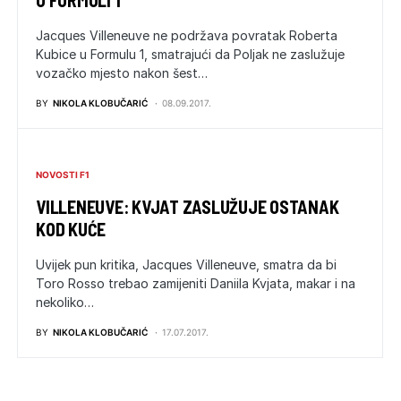
U FORMULI 1
Jacques Villeneuve ne podržava povratak Roberta
Kubice u Formulu 1, smatrajući da Poljak ne zaslužuje
vozačko mjesto nakon šest…
BY
NIKOLA KLOBUČARIĆ
08.09.2017.
NOVOSTI F1
VILLENEUVE: KVJAT ZASLUŽUJE OSTANAK
KOD KUĆE
Uvijek pun kritika, Jacques Villeneuve, smatra da bi
Toro Rosso trebao zamijeniti Daniila Kvjata, makar i na
nekoliko…
BY
NIKOLA KLOBUČARIĆ
17.07.2017.