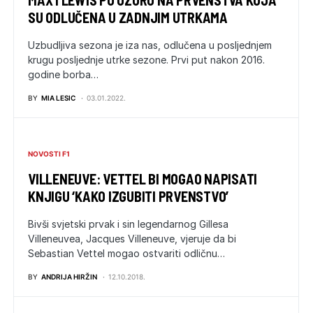
MAX I LEWIS PO UZORU NA PRVENSTVA KOJA
SU ODLUČENA U ZADNJIM UTRKAMA
Uzbudljiva sezona je iza nas, odlučena u posljednjem
krugu posljednje utrke sezone. Prvi put nakon 2016.
godine borba…
BY
MIA LESIC
03.01.2022.
NOVOSTI F1
VILLENEUVE: VETTEL BI MOGAO NAPISATI
KNJIGU ‘KAKO IZGUBITI PRVENSTVO’
Bivši svjetski prvak i sin legendarnog Gillesa
Villeneuvea, Jacques Villeneuve, vjeruje da bi
Sebastian Vettel mogao ostvariti odličnu…
BY
ANDRIJA HIRŽIN
12.10.2018.