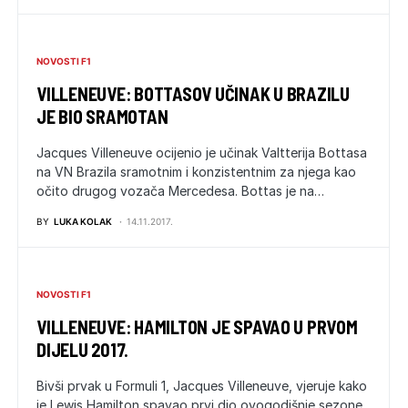
NOVOSTI F1
VILLENEUVE: BOTTASOV UČINAK U BRAZILU
JE BIO SRAMOTAN
Jacques Villeneuve ocijenio je učinak Valtterija Bottasa
na VN Brazila sramotnim i konzistentnim za njega kao
očito drugog vozača Mercedesa. Bottas je na…
BY
LUKA KOLAK
14.11.2017.
NOVOSTI F1
VILLENEUVE: HAMILTON JE SPAVAO U PRVOM
DIJELU 2017.
Bivši prvak u Formuli 1, Jacques Villeneuve, vjeruje kako
je Lewis Hamilton spavao prvi dio ovogodišnje sezone