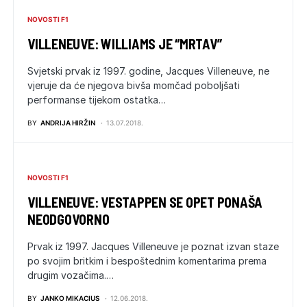
NOVOSTI F1
VILLENEUVE: WILLIAMS JE “MRTAV”
Svjetski prvak iz 1997. godine, Jacques Villeneuve, ne
vjeruje da će njegova bivša momčad poboljšati
performanse tijekom ostatka…
BY
ANDRIJA HIRŽIN
13.07.2018.
NOVOSTI F1
VILLENEUVE: VESTAPPEN SE OPET PONAŠA
NEODGOVORNO
Prvak iz 1997. Jacques Villeneuve je poznat izvan staze
po svojim britkim i bespoštednim komentarima prema
drugim vozačima.…
BY
JANKO MIKACIUS
12.06.2018.