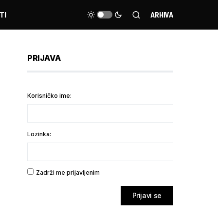
TI
ARHIVA
PRIJAVA
Korisničko ime:
Lozinka:
Zadrži me prijavljenim
Prijavi se