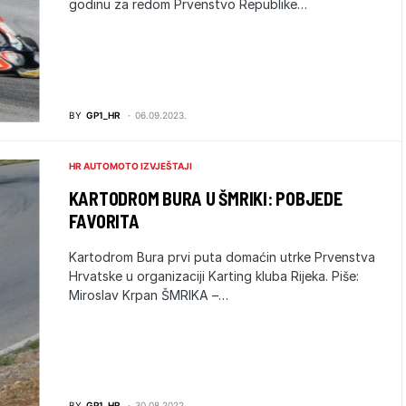
godinu za redom Prvenstvo Republike…
BY
GP1_HR
06.09.2023.
HR AUTOMOTO IZVJEŠTAJI
KARTODROM BURA U ŠMRIKI: POBJEDE
FAVORITA
Kartodrom Bura prvi puta domaćin utrke Prvenstva
Hrvatske u organizaciji Karting kluba Rijeka. Piše:
Miroslav Krpan ŠMRIKA –…
BY
GP1_HR
30.08.2022.