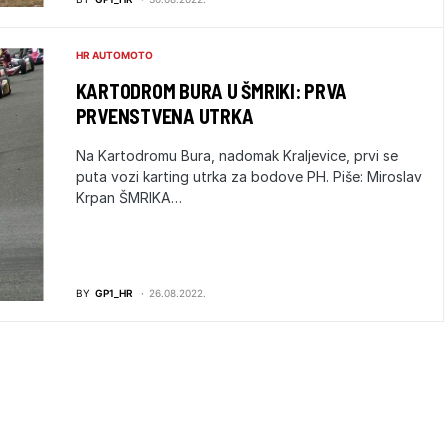
HR AUTOMOTO
KARTODROM BURA U ŠMRIKI: PRVA
PRVENSTVENA UTRKA
Na Kartodromu Bura, nadomak Kraljevice, prvi se
puta vozi karting utrka za bodove PH. Piše: Miroslav
Krpan ŠMRIKA…
BY
GP1_HR
26.08.2022.