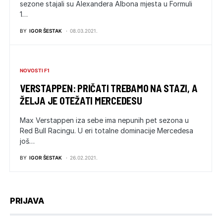
sezone stajali su Alexandera Albona mjesta u Formuli
1…
BY
IGOR ŠESTAK
08.03.2021.
NOVOSTI F1
VERSTAPPEN: PRIČATI TREBAMO NA STAZI, A
ŽELJA JE OTEŽATI MERCEDESU
Max Verstappen iza sebe ima nepunih pet sezona u
Red Bull Racingu. U eri totalne dominacije Mercedesa
još…
BY
IGOR ŠESTAK
26.02.2021.
PRIJAVA