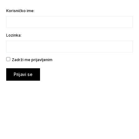
Korisničko ime:
Lozinka:
Zadrži me prijavljenim
Prijavi se