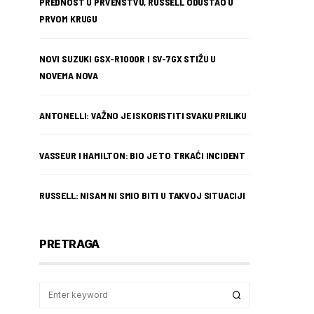
PREDNOST U PRVENSTVU, RUSSELL ODUSTAO U
PRVOM KRUGU
NOVI SUZUKI GSX-R1000R I SV-7GX STIŽU U
NOVEMA NOVA
ANTONELLI: VAŽNO JE ISKORISTITI SVAKU PRILIKU
VASSEUR I HAMILTON: BIO JE TO TRKAĆI INCIDENT
RUSSELL: NISAM NI SMIO BITI U TAKVOJ SITUACIJI
PRETRAGA