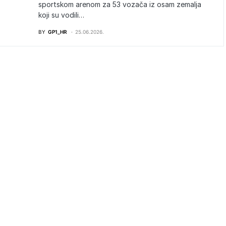
sportskom arenom za 53 vozača iz osam zemalja
koji su vodili…
BY
GP1_HR
25.06.2026.