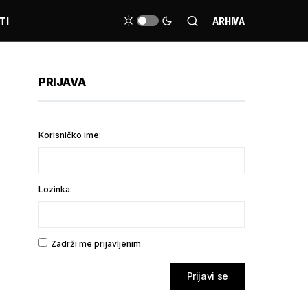
TI
ARHIVA
PRIJAVA
Korisničko ime:
Lozinka:
Zadrži me prijavljenim
Prijavi se