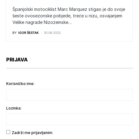
Španjolski motociklist Marc Marquez stigao je do svoje
šeste ovosezonske pobjede, treće u nizu, osvajanjem
Velike nagrade Nizozemske…
BY
IGOR ŠESTAK
30.06.2025.
PRIJAVA
Korisničko ime:
Lozinka:
Zadrži me prijavljenim