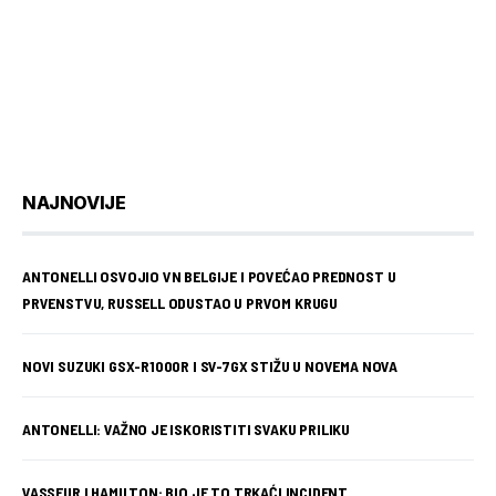
NAJNOVIJE
ANTONELLI OSVOJIO VN BELGIJE I POVEĆAO PREDNOST U
PRVENSTVU, RUSSELL ODUSTAO U PRVOM KRUGU
NOVI SUZUKI GSX-R1000R I SV-7GX STIŽU U NOVEMA NOVA
ANTONELLI: VAŽNO JE ISKORISTITI SVAKU PRILIKU
VASSEUR I HAMILTON: BIO JE TO TRKAĆI INCIDENT