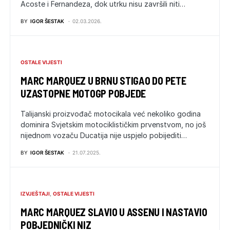
Acoste i Fernandeza, dok utrku nisu završili niti…
BY
IGOR ŠESTAK
02.03.2026.
OSTALE VIJESTI
MARC MARQUEZ U BRNU STIGAO DO PETE
UZASTOPNE MOTOGP POBJEDE
Talijanski proizvođač motocikala već nekoliko godina
dominira Svjetskim motociklističkim prvenstvom, no još
nijednom vozaču Ducatija nije uspjelo pobijediti…
BY
IGOR ŠESTAK
21.07.2025.
IZVJEŠTAJI
OSTALE VIJESTI
MARC MARQUEZ SLAVIO U ASSENU I NASTAVIO
POBJEDNIČKI NIZ