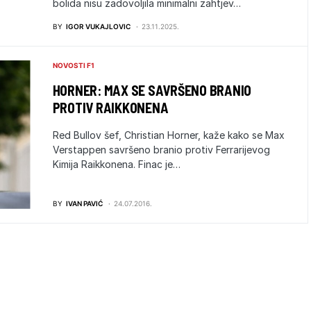
bolida nisu zadovoljila minimalni zahtjev…
BY
IGOR VUKAJLOVIC
23.11.2025.
NOVOSTI F1
HORNER: MAX SE SAVRŠENO BRANIO
PROTIV RAIKKONENA
Red Bullov šef, Christian Horner, kaže kako se Max
Verstappen savršeno branio protiv Ferrarijevog
Kimija Raikkonena. Finac je…
BY
IVAN PAVIĆ
24.07.2016.