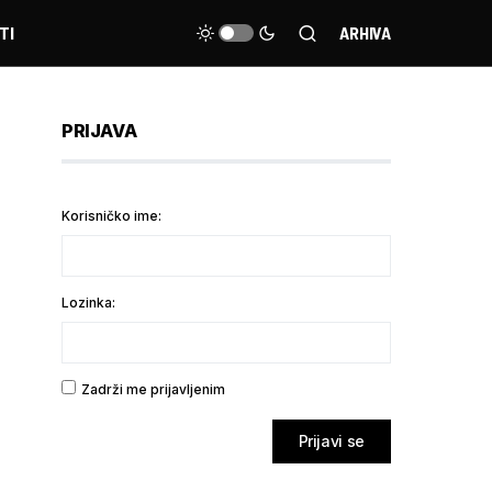
TI
ARHIVA
PRIJAVA
Korisničko ime:
Lozinka:
Zadrži me prijavljenim
Prijavi se