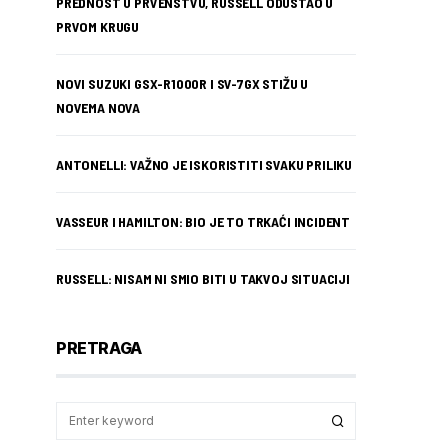
PREDNOST U PRVENSTVU, RUSSELL ODUSTAO U
PRVOM KRUGU
NOVI SUZUKI GSX-R1000R I SV-7GX STIŽU U
NOVEMA NOVA
ANTONELLI: VAŽNO JE ISKORISTITI SVAKU PRILIKU
VASSEUR I HAMILTON: BIO JE TO TRKAĆI INCIDENT
RUSSELL: NISAM NI SMIO BITI U TAKVOJ SITUACIJI
PRETRAGA