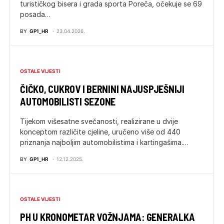
turističkog bisera i grada sporta Poreča, očekuje se 69
posada…
BY
GP1_HR
23.04.2026.
OSTALE VIJESTI
ČIČKO, CUKROV I BERNINI NAJUSPJEŠNIJI
AUTOMOBILISTI SEZONE
Tijekom višesatne svečanosti, realizirane u dvije
konceptom različite cjeline, uručeno više od 440
priznanja najboljim automobilistima i kartingašima.…
BY
GP1_HR
12.12.2025.
OSTALE VIJESTI
PH U KRONOMETAR VOŽNJAMA: GENERALKA