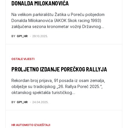
DONALDA MILOKANOVIĆA
Na velikom parkiralištu Žatika u Poreču pobjedom
Donalda Milokanovića (AKOK Skok racing 1993)
zaključena sezona kronometar vožnji Državnog…
BY
GP1_HR
29.10.2025.
OSTALE VIJESTI
PROLJETNO IZDANJE POREČKOG RALLYJA
Rekordan broj prijava, 91 posada iz osam zemalja,
obilježje su tradicijskog „26. Rallya Poreč 2025.“,
oktanskog spektakla turističkog…
BY
GP1_HR
24.04.2025.
HR AUTOMOTO IZVJEŠTAJI