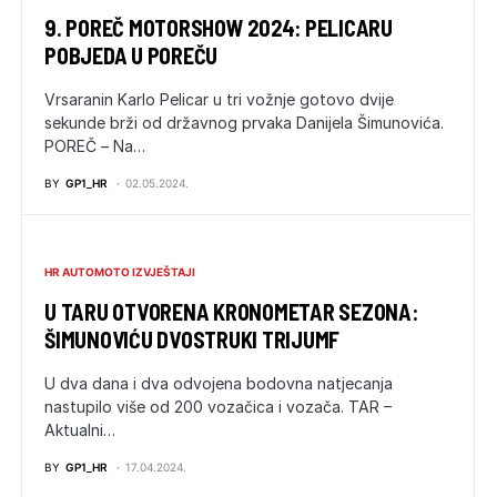
9. POREČ MOTORSHOW 2024: PELICARU
POBJEDA U POREČU
Vrsaranin Karlo Pelicar u tri vožnje gotovo dvije
sekunde brži od državnog prvaka Danijela Šimunovića.
POREČ – Na…
BY
GP1_HR
02.05.2024.
HR AUTOMOTO IZVJEŠTAJI
U TARU OTVORENA KRONOMETAR SEZONA:
ŠIMUNOVIĆU DVOSTRUKI TRIJUMF
U dva dana i dva odvojena bodovna natjecanja
nastupilo više od 200 vozačica i vozača. TAR –
Aktualni…
BY
GP1_HR
17.04.2024.