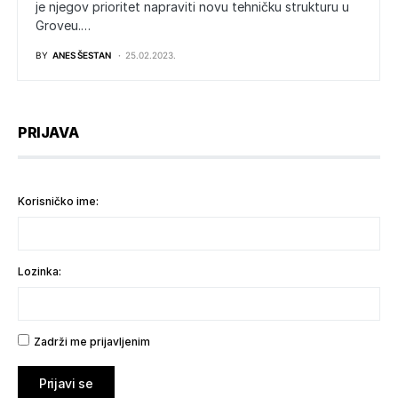
je njegov prioritet napraviti novu tehničku strukturu u
Groveu.…
BY
ANES ŠESTAN
25.02.2023.
PRIJAVA
Korisničko ime:
Lozinka:
Zadrži me prijavljenim
Prijavi se