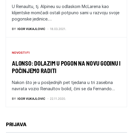
U Renaultu, tj. Alpineu su odlaskom McLarena kao
klijentske momčadi ostali potpuno sami u razvoju svoje
pogonske jedinice.…
BY
IGOR VUKAJLOVIC
18.03.2021.
NOVOSTI F1
ALONSO: DOLAZIM U POGON NA NOVU GODINU I
POČINJEMO RADITI
Nakon što je u posljednjih pet tjedana u tri zasebna
navrata vozio Renaultov bolid, čini se da Fernando…
BY
IGOR VUKAJLOVIC
22.11.2020.
PRIJAVA