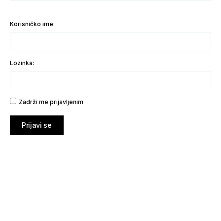
Korisničko ime:
Lozinka:
Zadrži me prijavljenim
Prijavi se