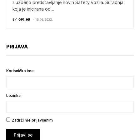
službeno predstavljanje novih Safety vozila. Suradnja
koja je inicirana od…
BY
GP1_HR
15.03.2022.
PRIJAVA
Korisničko ime:
Lozinka:
Zadrži me prijavljenim
Prijavi se