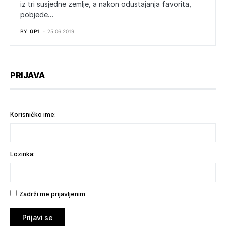
iz tri susjedne zemlje, a nakon odustajanja favorita,
pobjede…
BY
GP1
25.06.2019.
PRIJAVA
Korisničko ime:
Lozinka:
Zadrži me prijavljenim
Prijavi se