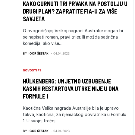
KAKO GURNUTI TRI PRVAKA NA POSTOLJU U
DRUGI PLAN? ZAPRATITE FIA-U ZA VIŠE
SAVJETA
O ovogodišnjoj Velikoj nagradi Australije mogao bi
se napisati roman, pravi triler. Ili možda satirična
komedija, ako više…
BY
IGOR ŠESTAK
04.04.2023.
NOVOSTI F1
HÜLKENBERG: UMJETNO UZBUĐENJE
KASNIH RESTARTOVA UTRKE NIJE U DNA
FORMULE 1
Kaotična Velika nagrada Australije bila je upravo
takva, kaotična, za njemačkog povratnika u Formulu
1. U svojoj trećoj…
BY
IGOR ŠESTAK
04.04.2023.