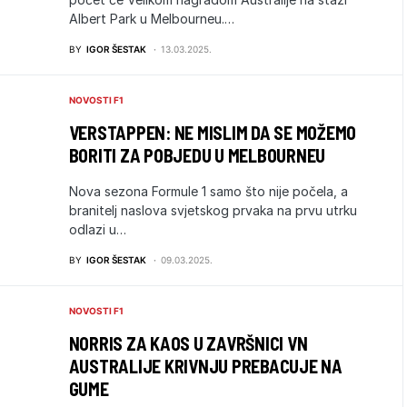
Albert Park u Melbourneu.…
BY
IGOR ŠESTAK
13.03.2025.
NOVOSTI F1
VERSTAPPEN: NE MISLIM DA SE MOŽEMO
BORITI ZA POBJEDU U MELBOURNEU
Nova sezona Formule 1 samo što nije počela, a
branitelj naslova svjetskog prvaka na prvu utrku
odlazi u…
BY
IGOR ŠESTAK
09.03.2025.
NOVOSTI F1
NORRIS ZA KAOS U ZAVRŠNICI VN
AUSTRALIJE KRIVNJU PREBACUJE NA
GUME