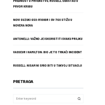
PREDNOST U PRVENSTVU, RUSSELL ODUSTAO U
PRVOM KRUGU
NOVI SUZUKI GSX-R1000R I SV-7GX STIŽU U
NOVEMA NOVA
ANTONELLI: VAŽNO JE ISKORISTITI SVAKU PRILIKU
VASSEUR I HAMILTON: BIO JE TO TRKAĆI INCIDENT
RUSSELL: NISAM NI SMIO BITI U TAKVOJ SITUACIJI
PRETRAGA