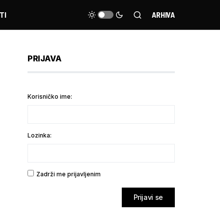
TI
ARHIVA
PRIJAVA
Korisničko ime:
Lozinka:
Zadrži me prijavljenim
Prijavi se