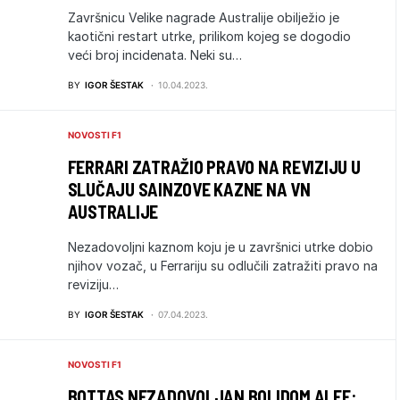
Završnicu Velike nagrade Australije obilježio je
kaotični restart utrke, prilikom kojeg se dogodio
veći broj incidenata. Neki su…
BY
IGOR ŠESTAK
10.04.2023.
NOVOSTI F1
FERRARI ZATRAŽIO PRAVO NA REVIZIJU U
SLUČAJU SAINZOVE KAZNE NA VN
AUSTRALIJE
Nezadovoljni kaznom koju je u završnici utrke dobio
njihov vozač, u Ferrariju su odlučili zatražiti pravo na
reviziju…
BY
IGOR ŠESTAK
07.04.2023.
NOVOSTI F1
BOTTAS NEZADOVOLJAN BOLIDOM ALFE: