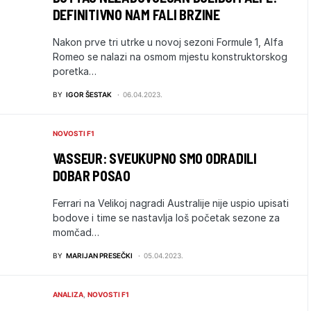
DEFINITIVNO NAM FALI BRZINE
Nakon prve tri utrke u novoj sezoni Formule 1, Alfa
Romeo se nalazi na osmom mjestu konstruktorskog
poretka…
BY
IGOR ŠESTAK
06.04.2023.
NOVOSTI F1
VASSEUR: SVEUKUPNO SMO ODRADILI
DOBAR POSAO
Ferrari na Velikoj nagradi Australije nije uspio upisati
bodove i time se nastavlja loš početak sezone za
momčad…
BY
MARIJAN PRESEČKI
05.04.2023.
ANALIZA
NOVOSTI F1