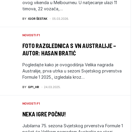
ovog vikenda u Melbourneu. U natjecanje ulazi 11
timova, 22 vozača,…
BY
IGOR ŠESTAK
05.03.2026.
NOVOSTI F1
FOTO RAZGLEDNICA S VN AUSTRALIJE –
AUTOR: HASAN BRATIĆ
Pogledajte kako je ovogodišnja Velika nagrada
Australije, prva utrka u sezoni Svjetskog prvenstva
Formule 1 2025., izgledala kroz…
BY
GP1_HR
24.03.2025.
NOVOSTI F1
NEKA IGRE POČNU!
Jubilarna 75. sezona Svjetskog prvenstva Formule 1
počet će Velikom nagradom Australije na stazi