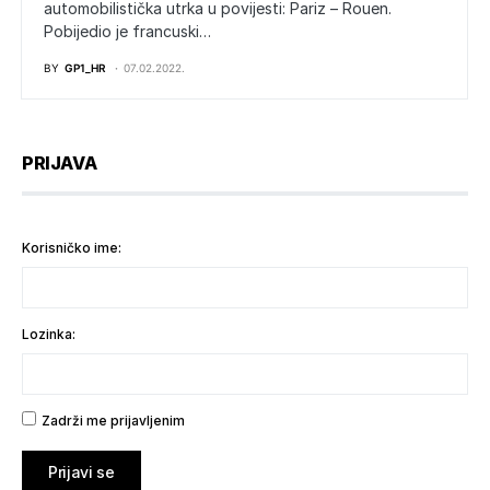
automobilistička utrka u povijesti: Pariz – Rouen.
Pobijedio je francuski…
BY
GP1_HR
07.02.2022.
PRIJAVA
Korisničko ime:
Lozinka:
Zadrži me prijavljenim
Prijavi se