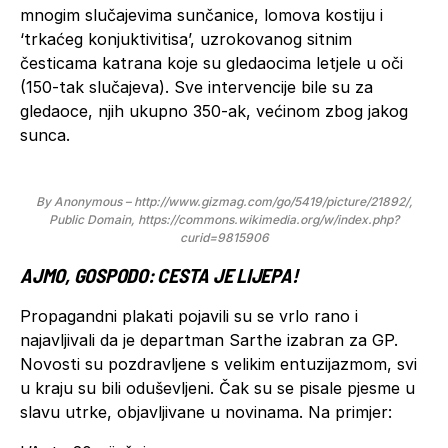
mnogim slučajevima sunčanice, lomova kostiju i
‘trkaćeg konjuktivitisa’, uzrokovanog sitnim
česticama katrana koje su gledaocima letjele u oči
(150-tak slučajeva). Sve intervencije bile su za
gledaoce, njih ukupno 350-ak, većinom zbog jakog
sunca.
By Anonymous – http://www.gizmag.com/go/5419/picture/21892/,
Public Domain, https://commons.wikimedia.org/w/index.php?
curid=9815906
AJMO, GOSPODO: CESTA JE LIJEPA!
Propagandni plakati pojavili su se vrlo rano i
najavljivali da je departman Sarthe izabran za GP.
Novosti su pozdravljene s velikim entuzijazmom, svi
u kraju su bili oduševljeni. Čak su se pisale pjesme u
slavu utrke, objavljivane u novinama. Na primjer: