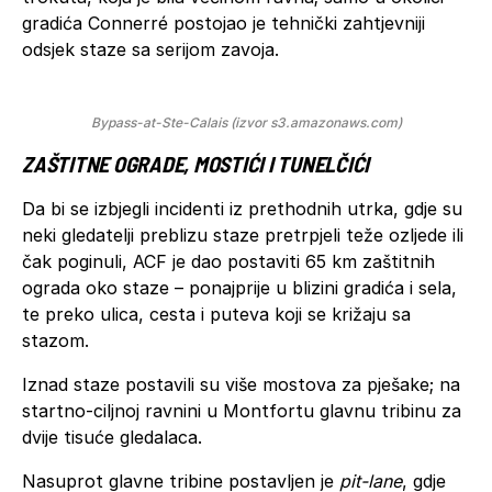
gradića Connerré postojao je tehnički zahtjevniji
odsjek staze sa serijom zavoja.
Bypass-at-Ste-Calais (izvor s3.amazonaws.com)
ZAŠTITNE OGRADE, MOSTIĆI I TUNELČIĆI
Da bi se izbjegli incidenti iz prethodnih utrka, gdje su
neki gledatelji preblizu staze pretrpjeli teže ozljede ili
čak poginuli, ACF je dao postaviti 65 km zaštitnih
ograda oko staze – ponajprije u blizini gradića i sela,
te preko ulica, cesta i puteva koji se križaju sa
stazom.
Iznad staze postavili su više mostova za pješake; na
startno-ciljnoj ravnini u Montfortu glavnu tribinu za
dvije tisuće gledalaca.
Nasuprot glavne tribine postavljen je
pit-lane
, gdje