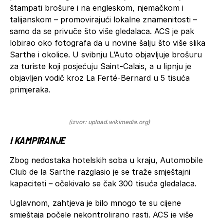
štampati brošure i na engleskom, njemačkom i
talijanskom – promovirajući lokalne znamenitosti –
samo da se privuče što više gledalaca. ACS je pak
lobirao oko fotografa da u novine šalju što više slika
Sarthe i okolice. U svibnju L’Auto objavljuje brošuru
za turiste koji posjećuju Saint-Calais, a u lipnju je
objavljen vodič kroz La Ferté-Bernard u 5 tisuća
primjeraka.
(izvor: upload.wikimedia.org)
I KAMPIRANJE
Zbog nedostaka hotelskih soba u kraju, Automobile
Club de la Sarthe razglasio je se traže smještajni
kapaciteti – očekivalo se čak 300 tisuća gledalaca.
Uglavnom, zahtjeva je bilo mnogo te su cijene
smještaja počele nekontrolirano rasti. ACS je više