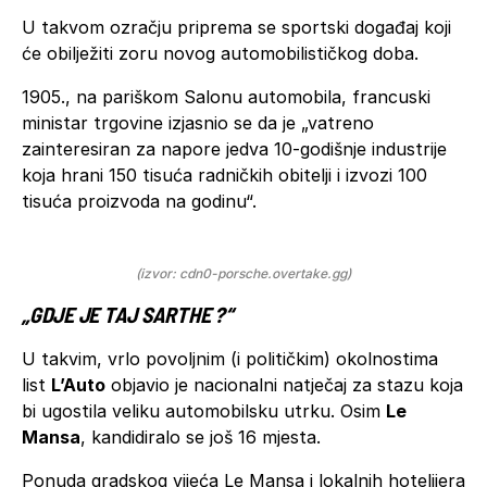
U takvom ozračju priprema se sportski događaj koji
će obilježiti zoru novog automobilističkog doba.
1905., na pariškom Salonu automobila, francuski
ministar trgovine izjasnio se da je „vatreno
zainteresiran za napore jedva 10-godišnje industrije
koja hrani 150 tisuća radničkih obitelji i izvozi 100
tisuća proizvoda na godinu“.
(izvor: cdn0-porsche.overtake.gg)
„GDJE JE TAJ SARTHE ?“
U takvim, vrlo povoljnim (i političkim) okolnostima
list
L’Auto
objavio je nacionalni natječaj za stazu koja
bi ugostila veliku automobilsku utrku. Osim
Le
Mansa
, kandidiralo se još 16 mjesta.
Ponuda gradskog vijeća Le Mansa i lokalnih hotelijera