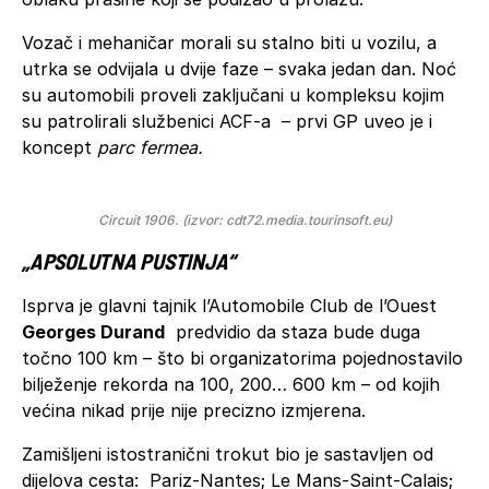
Vozač i mehaničar morali su stalno biti u vozilu, a
utrka se odvijala u dvije faze – svaka jedan dan. Noć
su automobili proveli zaključani u kompleksu kojim
su patrolirali službenici ACF-a – prvi GP uveo je i
koncept
parc fermea.
Circuit 1906. (izvor: cdt72.media.tourinsoft.eu)
„APSOLUTNA PUSTINJA“
Isprva je glavni tajnik l’Automobile Club de l’Ouest
Georges Durand
predvidio da staza bude duga
točno 100 km – što bi organizatorima pojednostavilo
bilježenje rekorda na 100, 200… 600 km – od kojih
većina nikad prije nije precizno izmjerena.
Zamišljeni istostranični trokut bio je sastavljen od
dijelova cesta: Pariz-Nantes; Le Mans-Saint-Calais;