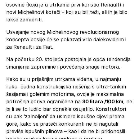
osovine (koju je u utrkama prvi koristio Renault) i
novi Michelinovi kotači – koji su bili teži, ali ih je bilo
lakše zamijeniti.
Usvajanje novog Michelinovog revolucionarnog
koncepta poslije će se pokazati vrlo dalekovidnim i
za Renault i za Fiat.
Na početku 20. stoljeća postojala je opća tendencija
smanjenja zapremine i povećanja snage motora.
Kako su u prijašnjim utrkama viđena, u najmanju
ruku, čudna konstrukcijska rješenja s ultra-tankim
šasijama i golemim motorima, ovdje je maksimalna
potrošnja goriva ograničena na
30 litara /100 km
, ne
bi li se to ludilo bar donekle osujetilo. Konstruktori
su pak ‘zamoljeni’ da usmjere ispušne cijevi prema
gore, kako se prateći konkurenti ne bi nagutali
previše ispušnih plinova – kao i da ne bi pridonosili
oblaku prašine koji se podizao u prolazu.