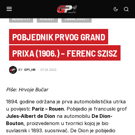
NOVOSTI F1
POVIJEST
ZANIMLJIVOSTI
POBJEDNIK PRVOG GRAND
PRIXA (1906.) – FERENC SZISZ
BY
GP1_HR
07.02.2022.
Piše: Hrvoje Bučar
1894. godine održana je prva automobilistička utrka
u povijesti:
Pariz – Rouen
. Pobijedio je francuski grof
Jules-Albert de Dion
na automobilu
De Dion-
Bouton
, proizvedenom u tvornici kojoj je bio
suvlasnik i 1893. suosnivač. De Dion je pobijedio