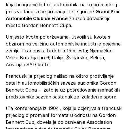
koja bi ograničila broj automobila na tri po marki tj.
proizvođaču, a ne po naciji. Te je godine
Grand Prix
Automobile Club de France
zauzeo dotadašnje
mjesto Gordon Bennett Cupa.
Umjesto kvote po državama, usvojili su kvote s
obzirom na veličinu automobilske industrije pojedine
zemlje. Francuska bi dobila 15 mjesta; Njemačka i
Velika Britanija po 6; Italija, Švicarska, Belgija,
Austrija i SAD po tri.
Francuski je prijedlog naišao na oštro protivljenje
ostalih automobilističkih saveza-sudionika Gordon
Bennett Cupa – zato je uz posredovanje njemačkih
predstavnika sazvan sastanak za izglađenje spora.
(Ta konferencija iz 1904., koja je ocjenjivala francuski
prijedlog o promjeni formata u odnosu na Gordon
Bennett Cup, dovela je do osnivanja Association
Internationale des Automobile Clubs Reconnus