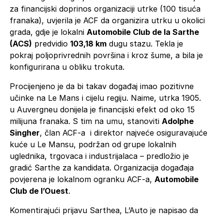
za financijski doprinos organizaciji utrke (100 tisuća
franaka), uvjerila je ACF da organizira utrku u okolici
grada, gdje je lokalni
Automobile Club de la Sarthe
(ACS)
predvidio
103,18 km
dugu stazu. Tekla je
pokraj poljoprivrednih površina i kroz šume, a bila je
konfigurirana u obliku trokuta.
Procijenjeno je da bi takav događaj imao pozitivne
učinke na Le Mans i cijelu regiju. Naime, utrka 1905.
u Auvergneu donijela je financijski efekt od oko 15
milijuna franaka. S tim na umu, stanoviti
Adolphe
Singher
, član ACF-a i direktor najveće osiguravajuće
kuće u Le Mansu, podržan od grupe lokalnih
uglednika, trgovaca i industrijalaca – predložio je
gradić Sarthe za kandidata. Organizacija događaja
povjerena je lokalnom ogranku ACF-a,
Automobile
Club de l’Ouest
.
Komentirajući prijavu Sarthea, L’Auto je napisao da