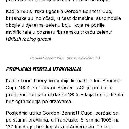
Kad je 1903. Irska ugostila Gordon Bennett Cup,
britanske su momčadi, u čast domaćina, automobile
obojile u djetelina-zelenu boju, koja se poslije
modificirala u poznatu ‘britansku trkaću zelenu’
(
British racing green
).
Gordon Bennett 1903. (izvor: ntokildare.ie)
PROMJENA MODELA UTRKIVANJA
Kad je
Léon Théry
bio pobijedio na Gordon Bennett
Cupu 1904. za Richard-Brasier, ACF je predložio
promjenu formata utrke za 1905. – koja bi se održala
bez ograničenja po državama.
Posljednja utrka Gordon-Bennett Cupa, održala se
po starim pravilima, u Francuskoj 5. srpnja 1905. na
137 km dugoj brdskoj stazi u Auvergneu. To je u