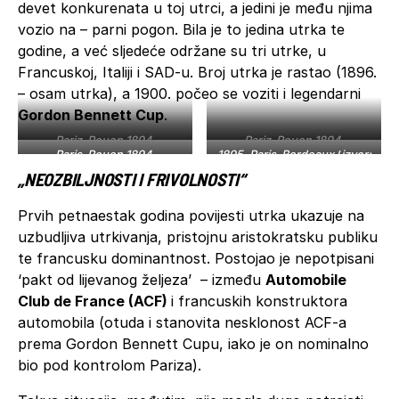
devet konkurenata u toj utrci, a jedini je među njima
vozio na – parni pogon. Bila je to jedina utrka te
godine, a već sljedeće održane su tri utrke, u
Francuskoj, Italiji i SAD-u. Broj utrka je rastao (1896.
– osam utrka), a 1900. počeo se voziti i legendarni
Gordon Bennett Cup
.
Pariz-Rouen 1894.
Pariz-Rouen 1894.
Paris-Rouen 1894.
1895. Paris-Bordeaux
(
izvor:
(izvor miro.medium.com
)
(izvor medium.com)
(izvor miro.medium.com)
upload.wikimedia.org)
„NEOZBILJNOSTI I FRIVOLNOSTI“
Prvih petnaestak godina povijesti utrka ukazuje na
uzbudljiva utrkivanja, pristojnu aristokratsku publiku
te francusku dominantnost. Postojao je nepotpisani
‘pakt od lijevanog željeza’ – između
Automobile
Club de France (ACF)
i francuskih konstruktora
automobila (otuda i stanovita nesklonost ACF-a
prema Gordon Bennett Cupu, iako je on nominalno
bio pod kontrolom Pariza).