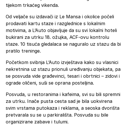
tijekom trkaćeg vikenda.
Od veljače su izdavači iz Le Mansa i okolice počeli
prodavati kartu staze i razglednice s lokalnim
motivima, a L’Auto objavljuje da su svi lokalni hoteli
bukirani za utrku 18. ožujka, ACF-ovu kontrolu
staze. 10 tisuća gledalaca se naguralo uz stazu da bi
pratilo treninge.
Početkom svibnja L’Auto izvještava kako su vlasnici
nekretnina uz stazu prionuli uređivanju objekata, pa
se posvuda vide građevinci, tesari i obrtnici – zidovi i
ograde oličeni, suši se oprana posteljina.
Posvuda, u restoranima i kafeima, svi su bili spremni
za utrku. Inače pusta cesta sad je bila uokvirena
svim vrstama putokaza i reklama, a seoska dvorišta
pretvarala su se u parkirališta. Posvuda su bile
organizirane zabave i tulumi.