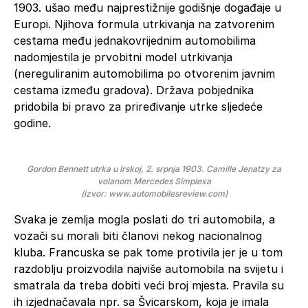
1903. ušao među najprestižnije godišnje događaje u
Europi. Njihova formula utrkivanja na zatvorenim
cestama među jednakovrijednim automobilima
nadomjestila je prvobitni model utrkivanja
(nereguliranim automobilima po otvorenim javnim
cestama između gradova). Država pobjednika
pridobila bi pravo za priređivanje utrke sljedeće
godine.
Gordon Bennett utrka u Irskoj, 2. srpnja 1903. Camille Jenatzy za
volanom Mercedes Simplexa
(izvor: www.automobilesreview.com)
Svaka je zemlja mogla poslati do tri automobila, a
vozači su morali biti članovi nekog nacionalnog
kluba. Francuska se pak tome protivila jer je u tom
razdoblju proizvodila najviše automobila na svijetu i
smatrala da treba dobiti veći broj mjesta. Pravila su
ih izjednačavala npr. sa Švicarskom, koja je imala