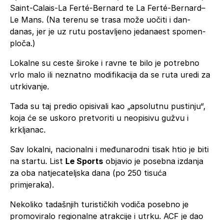
Saint-Calais-La Ferté-Bernard te La Ferté-Bernard–
Le Mans. (Na terenu se trasa može uočiti i dan-
danas, jer je uz rutu postavljeno jedanaest spomen-
ploča.)
Lokalne su ceste široke i ravne te bilo je potrebno
vrlo malo ili neznatno modifikacija da se ruta uredi za
utrkivanje.
Tada su taj predio opisivali kao „apsolutnu pustinju“,
koja će se uskoro pretvoriti u neopisivu gužvu i
krkljanac.
Sav lokalni, nacionalni i međunarodni tisak htio je biti
na startu. List
Le Sports
objavio je posebna izdanja
za oba natjecateljska dana (po 250 tisuća
primjeraka).
Nekoliko tadašnjih turističkih vodiča posebno je
promoviralo regionalne atrakcije i utrku. ACF je dao