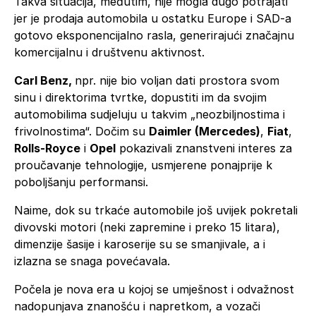
Takva situacija, međutim, nije mogla dugo potrajati
jer je prodaja automobila u ostatku Europe i SAD-a
gotovo eksponencijalno rasla, generirajući značajnu
komercijalnu i društvenu aktivnost.
Carl Benz,
npr. nije bio voljan dati prostora svom
sinu i direktorima tvrtke, dopustiti im da svojim
automobilima sudjeluju u takvim „neozbiljnostima i
frivolnostima“. Dočim su
Daimler (Mercedes)
,
Fiat
,
Rolls-Royce
i
Opel
pokazivali znanstveni interes za
proučavanje tehnologije, usmjerene ponajprije k
poboljšanju performansi.
Naime, dok su trkaće automobile još uvijek pokretali
divovski motori (neki zapremine i preko 15 litara),
dimenzije šasije i karoserije su se smanjivale, a i
izlazna se snaga povećavala.
Počela je nova era u kojoj se umješnost i odvažnost
nadopunjava znanošću i napretkom, a vozači