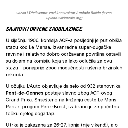
vozilo L’Obéissante’ vozi konstruktor Amédée Bollée (izvor:
upload.wikimedia.org)
SAJMOVI I DRVENE ZAOBILAZNICE
U siječnju 1906. komisija ACF-a posljednji je put obišla
stazu kod Le Mansa. Izvanredne super-dugačke
ravnine i relativno dobro održavana površina ostavili
su dojam na komisiju koja se lako odlučila za ovu
stazu – ponajprije zbog mogućnosti rušenja brzinskih
rekorda.
U ožujku L’Auto objavljuje da selo od 932 stanovnika
Pont-de-Gennes
postaje slavno zbog ACF-ovog
Grand Prixa. Smješteno na križanju ceste Le Mans-
Pariz s prugom Pariz-Brest, izabrano je za početnu
točku cijelog događaja.
Utrka je zakazana za 26-27. lipnja (nije vikend!), a o