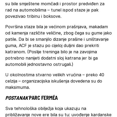
su bile smještene momčadi i prostor predviđen za
rad na automobilima – tunel ispod staze je pak
povezivao tribinu i boksove.
Površina staze bila je većinom prašnjava, makadam
od kamenja različite veličine, zbog čega su gume jako
patile. Da bi se smanjilo dizanje prašine i uništavanje
guma, ACF je stazu po cijeloj duljini dao prekriti
katranom. (Poslije treninga bilo je na zavojima
potrebno nanijeti dodatni sloj katrana jer bi ga
automobili jednostavno ostrugali.)
U okolnostima stvarno velikih vrućina – preko 40
celzija – organizacijska iskušenja dovedena su do
maksimuma.
POSTANAK
PARC FERMÉA
Sva tehnološka obilježja koja ukazuju na
približavanje nove ere bila su tu: uvođenje kardanske