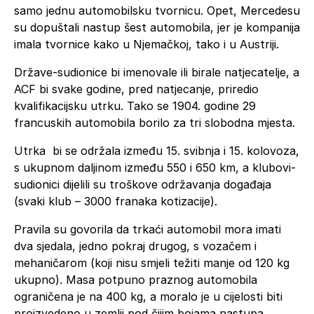
samo jednu automobilsku tvornicu. Opet, Mercedesu
su dopuštali nastup šest automobila, jer je kompanija
imala tvornice kako u Njemačkoj, tako i u Austriji.
Države-sudionice bi imenovale ili birale natjecatelje, a
ACF bi svake godine, pred natjecanje, priredio
kvalifikacijsku utrku. Tako se 1904. godine 29
francuskih automobila borilo za tri slobodna mjesta.
Utrka bi se održala između 15. svibnja i 15. kolovoza,
s ukupnom daljinom između 550 i 650 km, a klubovi-
sudionici dijelili su troškove održavanja događaja
(svaki klub – 3000 franaka kotizacije).
Pravila su govorila da trkaći automobil mora imati
dva sjedala, jedno pokraj drugog, s vozačem i
mehaničarom (koji nisu smjeli težiti manje od 120 kg
ukupno). Masa potpuno praznog automobila
ograničena je na 400 kg, a moralo je u cijelosti biti
proizvedeno u zemlji pod čijim bojama nastupa.