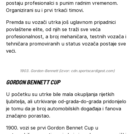
postaju profesionalci s punim radnim vremenom.
Organizirani su i prvi trkaći timovi.
Premda su vozači utrka još uglavnom pripadnici
povlaštene elite, od njih se traži sve veća
profesionalnost, a broj mehaničara, testnih vozača i
tehničara promoviranih u status vozača postaje sve
veći.
1903. Gordon-Bennett (izvor: cdn.sportscardigest.com)
GORDON BENNETT CUP
U početku su utrke bile mala okupljanja rijetkih
ljubitelja, ali utrkivanje od-grada-do-grada pridonijelo
je tomu da je broj automobilskih događaja i fanova
značajno porastao.
1900. vozi se prvi Gordon Bennet Cup u