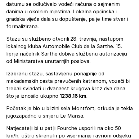
datumu se odlučivalo vodeći računa o sajmenim
danima u okolnim mjestima. Lokalna općinska i
gradska vijeća dala su dopuštenje, pa je time stvar i
formalizirana.
Stazu su službeno otvorili 28. travnja, nastupom
lokalnog kluba Automobile Club de la Sarthe. 15.
lipnja načelnik Sarthe dobiva službenu autorizaciju
od Ministarstva unutarnjih poslova.
Izabranu stazu, sastavljenu ponajprije od
makadamskih cesta prevučenih katranom, vozači bi
trebali svladati u dvanaest krugova kroz dva dana,
što je iznosilo ukupno
1238,16 km
.
Početak je bio u blizini sela Montfort, otkuda je tekla
jugozapadno u smjeru Le Mansa.
Natjecatelji bi u petlji Fourche usporili na oko 50
km/h, oštro skrenuli i po više-manje ravnom odsjeku