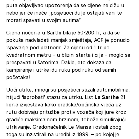
puta objavljivao upozorenja da se cijene ne dižu u
nebo jer će inače „posjetioci dulje ostajati vani te
morati spavati u svojim autima“.
Cijena noćenja u Sarthi bila je 50-200 fr, a da se
pokuša nadvladati manjak smještaja, ACF je ponudio
‘spavanje pod platnom’. Za cijenu od 1 fr po
kvadratnom metru – u blizini starta i cilja – moglo se
prespavati u šatorima. Dakle, eto dokaza da
kampiranje i utrke idu ruku pod ruku od samih
početaka!
Uoči utrke, mnogi su posjetioci stizali automobilima,
htijući ‘isprobati’ stazu za utrku. List
La Sarthe
21.
lipnja izvještava kako gradska/općinska vijeća uz
rutu dobivaju pritužbe protiv vozača koji jure kroz
gradiće maksimalnom brzinom, tobože simulirajući
utrkivanje. Gradonačelnik Le Mansa i ostali zbog
toga su inzistirali na uredbi iz 1899. – po kojoj je