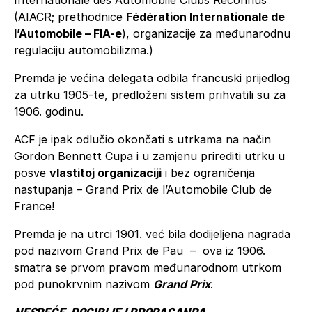
(AIACR; prethodnice
Fédération Internationale de
l’Automobile – FIA-e
), organizacije za međunarodnu
regulaciju automobilizma.)
Premda je većina delegata odbila francuski prijedlog
za utrku 1905-te, predloženi sistem prihvatili su za
1906. godinu.
ACF je ipak odlučio okončati s utrkama na način
Gordon Bennett Cupa i u zamjenu prirediti utrku u
posve
vlastitoj organizaciji
i bez ograničenja
nastupanja – Grand Prix de l’Automobile Club de
France!
Premda je na utrci 1901. već bila dodijeljena nagrada
pod nazivom Grand Prix de Pau – ova iz 1906.
smatra se prvom pravom međunarodnom utrkom
pod punokrvnim nazivom
Grand Prix
.
NESREĆE, POGIBIJE I PROPAGANDA