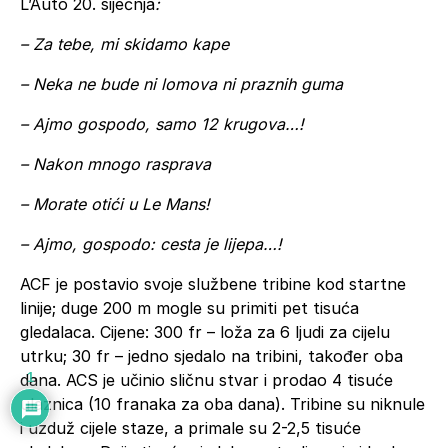
L’Auto 20. siječnja
:
– Za tebe, mi skidamo kape
– Neka ne bude ni lomova ni praznih guma
– Ajmo gospodo, samo 12 krugova…!
– Nakon mnogo rasprava
– Morate otići u Le Mans!
– Ajmo, gospodo: cesta je lijepa…!
ACF je postavio svoje službene tribine kod startne
linije; duge 200 m mogle su primiti pet tisuća
gledalaca. Cijene: 300 fr – loža za 6 ljudi za cijelu
utrku; 30 fr – jedno sjedalo na tribini, također oba
dana. ACS je učinio sličnu stvar i prodao 4 tisuće
1
ulaznica (10 franaka za oba dana). Tribine su niknule
i uzduž cijele staze, a primale su 2-2,5 tisuće