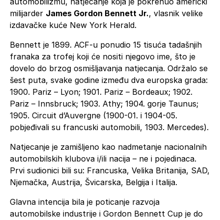
automobilizmu, natjecanje koja je pokrenuo američki
milijarder
James Gordon Bennett Jr.
, vlasnik velike
izdavačke kuće New York Herald.
Bennett je 1899. ACF-u ponudio 15 tisuća tadašnjih
franaka za trofej koji će nositi njegovo ime, što je
dovelo do brzog osmišljavanja natjecanja. Održalo se
šest puta, svake godine između dva europska grada:
1900. Pariz – Lyon; 1901. Pariz – Bordeaux; 1902.
Pariz – Innsbruck; 1903. Athy; 1904. gorje Taunus;
1905. Circuit d’Auvergne (1900-01. i 1904-05.
pobjeđivali su francuski automobili, 1903. Mercedes).
Natjecanje je zamišljeno kao nadmetanje nacionalnih
automobilskih klubova i/ili nacija – ne i pojedinaca.
Prvi sudionici bili su: Francuska, Velika Britanija, SAD,
Njemačka, Austrija, Švicarska, Belgija i Italija.
Glavna intencija bila je poticanje razvoja
automobilske industrije i Gordon Bennett Cup je do