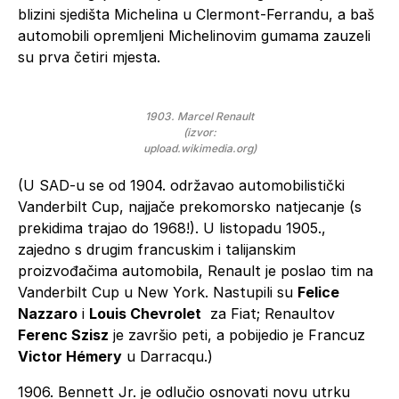
blizini sjedišta Michelina u Clermont-Ferrandu, a baš
automobili opremljeni Michelinovim gumama zauzeli
su prva četiri mjesta.
1903. Marcel Renault
(izvor:
upload.wikimedia.org)
(U SAD-u se od 1904. održavao automobilistički
Vanderbilt Cup, najjače prekomorsko natjecanje (s
prekidima trajao do 1968!). U listopadu 1905.,
zajedno s drugim francuskim i talijanskim
proizvođačima automobila, Renault je poslao tim na
Vanderbilt Cup u New York. Nastupili su
Felice
Nazzaro
i
Louis Chevrolet
za Fiat; Renaultov
Ferenc Szisz
je završio peti, a pobijedio je Francuz
Victor Hémery
u Darracqu.)
1906. Bennett Jr. je odlučio osnovati novu utrku