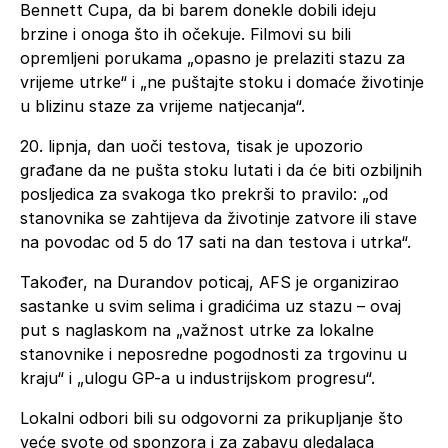
Bennett Cupa, da bi barem donekle dobili ideju
brzine i onoga što ih očekuje. Filmovi su bili
opremljeni porukama „opasno je prelaziti stazu za
vrijeme utrke“ i „ne puštajte stoku i domaće životinje
u blizinu staze za vrijeme natjecanja“.
20. lipnja, dan uoči testova, tisak je upozorio
građane da ne pušta stoku lutati i da će biti ozbiljnih
posljedica za svakoga tko prekrši to pravilo: „od
stanovnika se zahtijeva da životinje zatvore ili stave
na povodac od 5 do 17 sati na dan testova i utrka“.
Također, na Durandov poticaj, AFS je organizirao
sastanke u svim selima i gradićima uz stazu – ovaj
put s naglaskom na „važnost utrke za lokalne
stanovnike i neposredne pogodnosti za trgovinu u
kraju“ i „ulogu GP-a u industrijskom progresu“.
Lokalni odbori bili su odgovorni za prikupljanje što
veće svote od sponzora i za zabavu gledalaca