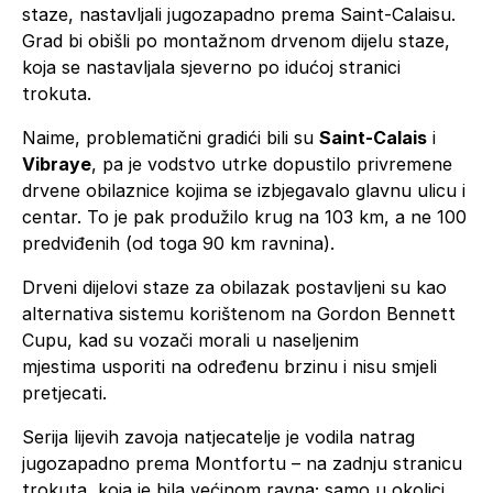
staze, nastavljali jugozapadno prema Saint-Calaisu.
Grad bi obišli po montažnom drvenom dijelu staze,
koja se nastavljala sjeverno po idućoj stranici
trokuta.
Naime, problematični gradići bili su
Saint-Calais
i
Vibraye
, pa je vodstvo utrke dopustilo privremene
drvene obilaznice kojima se izbjegavalo glavnu ulicu i
centar. To je pak produžilo krug na 103 km, a ne 100
predviđenih (od toga 90 km ravnina).
Drveni dijelovi staze za obilazak postavljeni su kao
alternativa sistemu korištenom na Gordon Bennett
Cupu, kad su vozači morali u naseljenim
mjestima usporiti na određenu brzinu i nisu smjeli
pretjecati.
Serija lijevih zavoja natjecatelje je vodila natrag
jugozapadno prema Montfortu – na zadnju stranicu
trokuta, koja je bila većinom ravna; samo u okolici