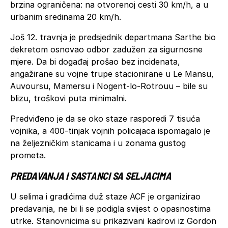
brzina ograničena: na otvorenoj cesti 30 km/h, a u
urbanim sredinama 20 km/h.
Još 12. travnja je predsjednik departmana Sarthe bio
dekretom osnovao odbor zadužen za sigurnosne
mjere. Da bi događaj prošao bez incidenata,
angažirane su vojne trupe stacionirane u Le Mansu,
Auvoursu, Mamersu i Nogent-lo-Rotrouu – bile su
blizu, troškovi puta minimalni.
Predviđeno je da se oko staze rasporedi 7 tisuća
vojnika, a 400-tinjak vojnih policajaca ispomagalo je
na željezničkim stanicama i u zonama gustog
prometa.
PREDAVANJA I SASTANCI SA SELJACIMA
U selima i gradićima duž staze ACF je organizirao
predavanja, ne bi li se podigla svijest o opasnostima
utrke. Stanovnicima su prikazivani kadrovi iz Gordon