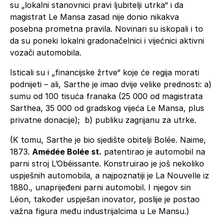
su „lokalni stanovnici pravi ljubitelji utrka“ i da
magistrat Le Mansa zasad nije donio nikakva
posebna prometna pravila. Novinari su iskopali i to
da su poneki lokalni gradonačelnici i vijećnici aktivni
vozači automobila.
Isticali su i „financijske žrtve“ koje će regija morati
podnijeti – ali, Sarthe je imao dvije velike prednosti: a)
sumu od 100 tisuća franaka (25 000 od magistrata
Sarthea, 35 000 od gradskog vijeća Le Mansa, plus
privatne donacije); b) publiku zagrijanu za utrke.
(K tomu, Sarthe je bio sjedište obitelji Bolée. Naime,
1873.
Amédée Bolée st.
patentirao je automobil na
parni stroj L’Obéissante. Konstruirao je još nekoliko
uspješnih automobila, a najpoznatiji je La Nouvelle iz
1880., unaprijeđeni parni automobil. I njegov sin
Léon, također uspješan inovator, poslije je postao
važna figura među industrijalcima u Le Mansu.)