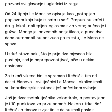
pozvani svi glavonje i uglednici iz regije.
Od 24. lipnja Le Mans se opisuje kao „potopljen
poplavom koja buja iz sata u sat“. Prepuni su kafei i
drugi lokali, oblijepljeni oglasima svih vrsta; bučno je i
gužva. Mnogo je inozemnih posjetilaca, a puna dva
dana automobili su posvuda po mjestu, Le Mans ne
spava.
Uzduž staze pak „što je prije dva mjeseca bila
pustinja, sad je neprepoznatljivo“, piše u nekim
novinama.
Za trkaći vikend bio je spreman i liječnički tim od
deset članova – svi liječnici Le Mansa i okolice imali
su koordinacijski sastanak još početkom svibnja.
Još je dvadesetak liječnika volontiralo, a postavljeno
je i 10 punktova za prvu pomoć. Nakon utrke, šef
liječničkih timova izvijestio je da su imali posla s