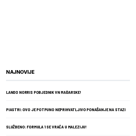
NAJNOVIJE
LANDO NORRIS POBJEDNIK VN MAĐARSKE!
PIASTRI: OVO JE POTPUNO NEPRIHVATLJIVO PONAŠANJE NA STAZI
SLUŽBENO: FORMULA 1 SE VRAĆA U MALEZIJU!