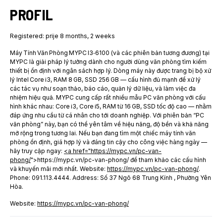
PROFIL
Registered: prije 8 months, 2 weeks
Máy Tính Văn Phòng MYPC I3‑6100 (và các phiên bản tương đương) tại
MYPC là giải pháp lý tưởng dành cho người dùng văn phòng tìm kiếm
thiết bị ổn định với ngân sách hợp lý. Dòng máy này được trang bị bộ xử
lý Intel Core i3, RAM 8 GB, SSD 256 GB — cấu hình đủ mạnh để xử lý
các tác vụ như soạn thảo, báo cáo, quản lý dữ liệu, và làm việc đa
nhiệm hiệu quả. MYPC cung cấp rất nhiều mẫu PC văn phòng với cấu
hình khác nhau: Core i3, Core i5, RAM từ 16 GB, SSD tốc độ cao — nhằm
đáp ứng nhu cầu từ cá nhân cho tới doanh nghiệp. Với phiên bản “PC
văn phòng” này, bạn có thể yên tâm về hiệu năng, độ bền và khả năng
mở rộng trong tương lai. Nếu bạn đang tìm một chiếc máy tính văn
phòng ổn định, giá hợp lý và đáng tin cậy cho công việc hàng ngày —
hãy truy cập ngay:
<a href="https://mypc.vn/pc-van-
phong/
">https://mypc.vn/pc-van-phong/ để tham khảo các cấu hình
và khuyến mãi mới nhất. Website:
https://mypc.vn/pc-van-phong/
.
Phone: 091.113.4444. Address: Số 37 Ngõ 68 Trung Kính , Phường Yên
Hòa.
Website:
https://mypc.vn/pc-van-phong/