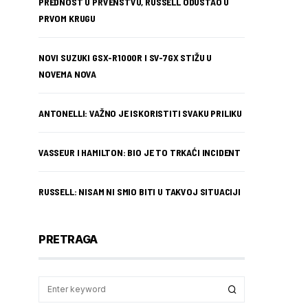
PREDNOST U PRVENSTVU, RUSSELL ODUSTAO U
PRVOM KRUGU
NOVI SUZUKI GSX-R1000R I SV-7GX STIŽU U
NOVEMA NOVA
ANTONELLI: VAŽNO JE ISKORISTITI SVAKU PRILIKU
VASSEUR I HAMILTON: BIO JE TO TRKAĆI INCIDENT
RUSSELL: NISAM NI SMIO BITI U TAKVOJ SITUACIJI
PRETRAGA