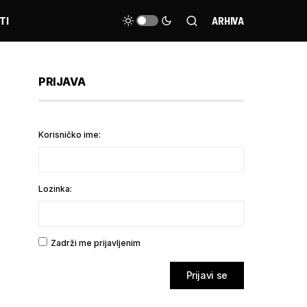
TI
ARHIVA
PRIJAVA
Korisničko ime:
Lozinka:
Zadrži me prijavljenim
Prijavi se