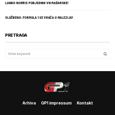
LANDO NORRIS POBJEDNIK VN MAĐARSKE!
SLUŽBENO: FORMULA 1 SE VRAĆA U MALEZIJU!
PRETRAGA
Arhiva
GP1 impressum
Kontakt