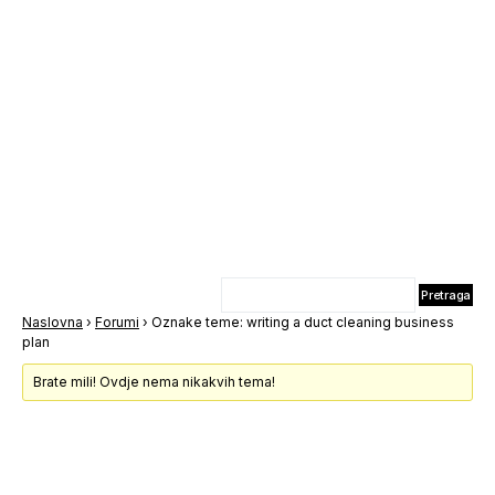
Naslovna
›
Forumi
›
Oznake teme: writing a duct cleaning business
plan
Brate mili! Ovdje nema nikakvih tema!