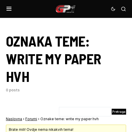
OZNAKA TEME:
WRITE MY PAPER
HVH
0 posts
Naslovna
›
Forumi
›
Oznake teme: write my paper hvh
Brate mili! Ovdje nema nikakvih tema!