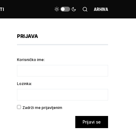
TI
ARHIVA
PRIJAVA
Korisničko ime:
Lozinka:
Zadrži me prijavljenim
Prijavi se