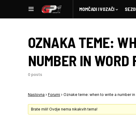
MOMČADI I VOZAČI
SEZO
OZNAKA TEME:
WH
NUMBER IN WORD 
0 posts
Naslovna
›
Forumi
›
Oznake teme: when to write a number in
Brate mili! Ovdje nema nikakvih tema!