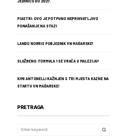
JEDINICU DO 2027.
PIASTRI: OVO JE POTPUNO NEPRIHVATLJIVO
PONAŠANJE NA STAZI
LANDO NORRIS POBJEDNIK VN MAĐARSKE!
SLUŽBENO: FORMULA 1 SE VRAĆA U MALEZIJU!
KIMI ANTONELLI KAŽNJEN S TRI MJESTA KAZNE NA
STARTU VN MAĐARSKE!
PRETRAGA