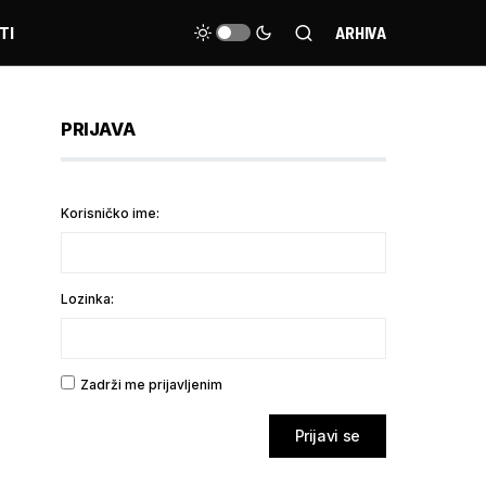
TI
ARHIVA
PRIJAVA
Korisničko ime:
Lozinka:
Zadrži me prijavljenim
Prijavi se