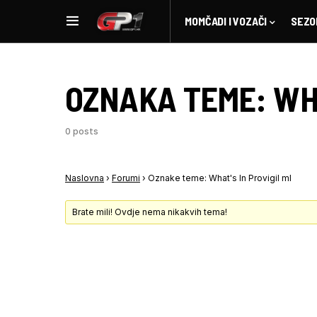
MOMČADI I VOZAČI
SEZO
OZNAKA TEME:
WH
0 posts
Naslovna
›
Forumi
›
Oznake teme: What's In Provigil ml
Brate mili! Ovdje nema nikakvih tema!