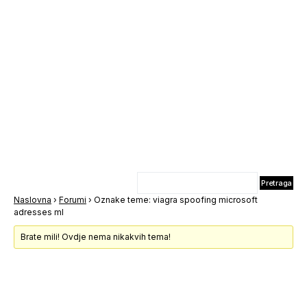
Naslovna
›
Forumi
›
Oznake teme: viagra spoofing microsoft
adresses ml
Brate mili! Ovdje nema nikakvih tema!