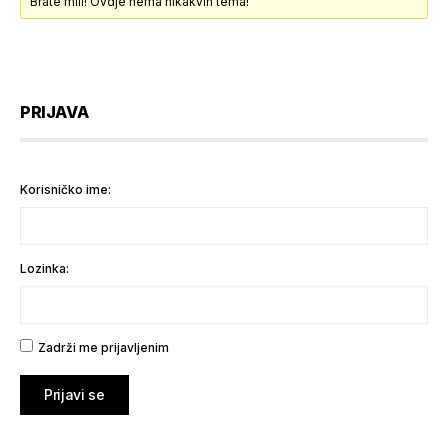
Brate mili! Ovdje nema nikakvih tema!
PRIJAVA
Korisničko ime:
Lozinka:
Zadrži me prijavljenim
Prijavi se