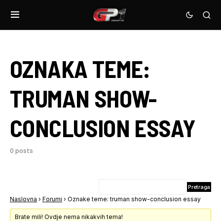
OZNAKA TEME:
TRUMAN SHOW-
CONCLUSION ESSAY
0 posts
Naslovna
›
Forumi
›
Oznake teme: truman show-conclusion essay
Brate mili! Ovdje nema nikakvih tema!