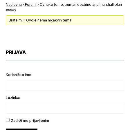
Naslovna
›
Forumi
›
Oznake teme: truman doctrine and marshall plan
essay
Brate mili! Ovdje nema nikakvih tema!
PRIJAVA
Korisničko ime:
Lozinka:
Zadrži me prijavljenim