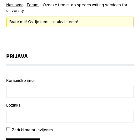
Naslovna
›
Forumi
›
Oznake teme: top speech writing services for
university
Brate mili! Ovdje nema nikakvih tema!
PRIJAVA
Korisničko ime:
Lozinka:
Zadrži me prijavljenim