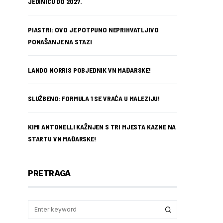
JEDINICU DO 2027.
PIASTRI: OVO JE POTPUNO NEPRIHVATLJIVO
PONAŠANJE NA STAZI
LANDO NORRIS POBJEDNIK VN MAĐARSKE!
SLUŽBENO: FORMULA 1 SE VRAĆA U MALEZIJU!
KIMI ANTONELLI KAŽNJEN S TRI MJESTA KAZNE NA
STARTU VN MAĐARSKE!
PRETRAGA