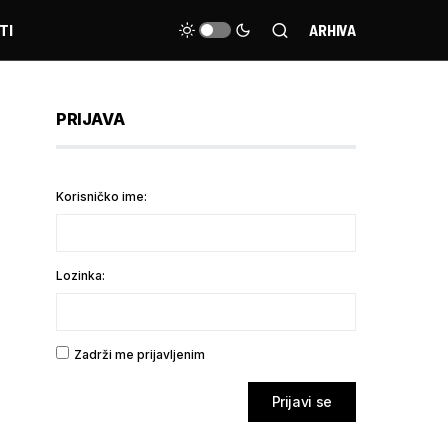
TI
ARHIVA
PRIJAVA
Korisničko ime:
Lozinka:
Zadrži me prijavljenim
Prijavi se