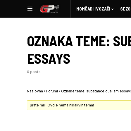
MOMČADI I VOZAČI
SEZO
OZNAKA TEME:
SU
ESSAYS
0 posts
Naslovna
›
Forumi
›
Oznake teme: substance dualism essay
Brate mili! Ovdje nema nikakvih tema!