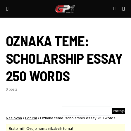
OZNAKA TEME:
SCHOLARSHIP ESSAY
250 WORDS
0 posts
Naslovna
›
Forumi
›
Oznake teme: scholarship essay 250 words
Brate mili! Ovdje nema nikakvih tema!