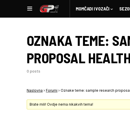
MOMČADI I VOZAČI
SEZO
OZNAKA TEME:
SA
PROPOSAL HEALTH
0 posts
Naslovna
›
Forumi
›
Oznake teme: sample research proposal
Brate mili! Ovdje nema nikakvih tema!