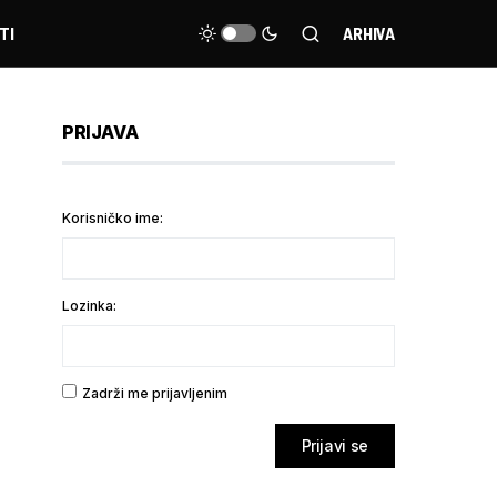
TI
ARHIVA
PRIJAVA
Korisničko ime:
Lozinka:
Zadrži me prijavljenim
Prijavi se