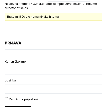
Naslovna
›
Forumi
›
Oznake teme: sample cover letter for resume
director of sales
Brate mili! Ovdje nema nikakvih tema!
PRIJAVA
Korisničko ime:
Lozinka:
Zadrži me prijavljenim