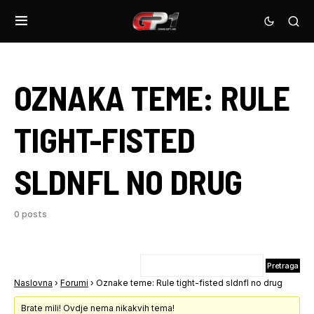
OZNAKA TEME:
RULE
TIGHT-FISTED
SLDNFL NO DRUG
0 posts
Naslovna
›
Forumi
›
Oznake teme: Rule tight-fisted sldnfl no drug
Brate mili! Ovdje nema nikakvih tema!