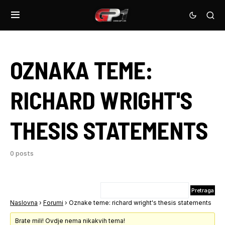
OZNAKA TEME:
RICHARD WRIGHT'S
THESIS STATEMENTS
0 posts
Naslovna
›
Forumi
›
Oznake teme: richard wright's thesis statements
Brate mili! Ovdje nema nikakvih tema!