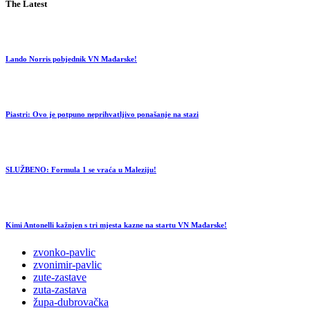
The Latest
Lando Norris pobjednik VN Mađarske!
Piastri: Ovo je potpuno neprihvatljivo ponašanje na stazi
SLUŽBENO: Formula 1 se vraća u Maleziju!
Kimi Antonelli kažnjen s tri mjesta kazne na startu VN Mađarske!
zvonko-pavlic
zvonimir-pavlic
zute-zastave
zuta-zastava
župa-dubrovačka