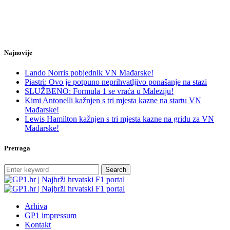
Najnovije
Lando Norris pobjednik VN Mađarske!
Piastri: Ovo je potpuno neprihvatljivo ponašanje na stazi
SLUŽBENO: Formula 1 se vraća u Maleziju!
Kimi Antonelli kažnjen s tri mjesta kazne na startu VN
Mađarske!
Lewis Hamilton kažnjen s tri mjesta kazne na gridu za VN
Mađarske!
Pretraga
Search
Arhiva
GP1 impressum
Kontakt