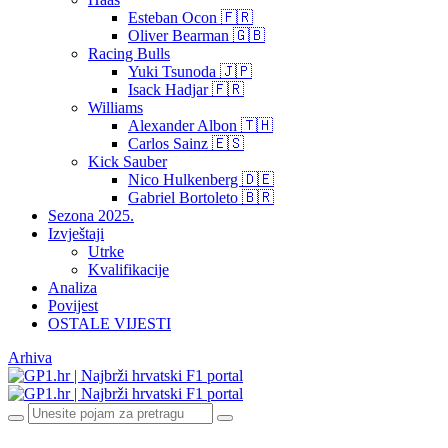
Esteban Ocon 🇫🇷
Oliver Bearman 🇬🇧
Racing Bulls
Yuki Tsunoda 🇯🇵
Isack Hadjar 🇫🇷
Williams
Alexander Albon 🇹🇭
Carlos Sainz 🇪🇸
Kick Sauber
Nico Hulkenberg 🇩🇪
Gabriel Bortoleto 🇧🇷
Sezona 2025.
Izvještaji
Utrke
Kvalifikacije
Analiza
Povijest
OSTALE VIJESTI
Arhiva