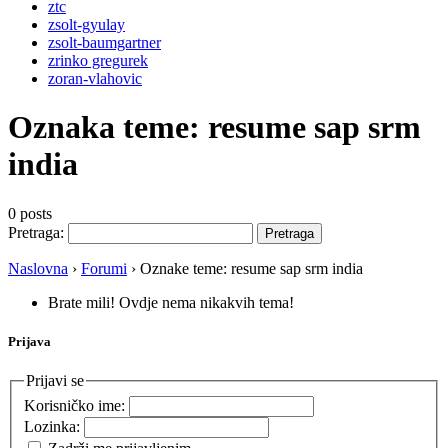
ztc
zsolt-gyulay
zsolt-baumgartner
zrinko gregurek
zoran-vlahovic
Oznaka teme:
resume sap srm
india
0 posts
Pretraga:
Naslovna
›
Forumi
›
Oznake teme: resume sap srm india
Brate mili! Ovdje nema nikakvih tema!
Prijava
Prijavi se
Korisničko ime:
Lozinka: