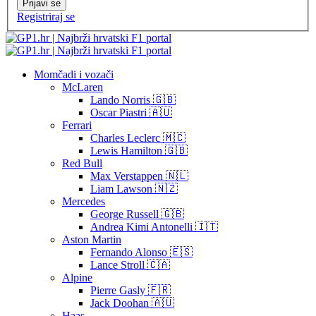
Prijavi se
Registriraj se
Momčadi i vozači
McLaren
Lando Norris 🇬🇧
Oscar Piastri 🇦🇺
Ferrari
Charles Leclerc 🇲🇨
Lewis Hamilton 🇬🇧
Red Bull
Max Verstappen 🇳🇱
Liam Lawson 🇳🇿
Mercedes
George Russell 🇬🇧
Andrea Kimi Antonelli 🇮🇹
Aston Martin
Fernando Alonso 🇪🇸
Lance Stroll 🇨🇦
Alpine
Pierre Gasly 🇫🇷
Jack Doohan 🇦🇺
Haas