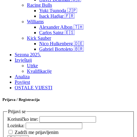
Racing Bulls
Yuki Tsunoda 🇯🇵
Isack Hadjar 🇫🇷
Williams
Alexander Albon 🇹🇭
Carlos Sainz 🇪🇸
Kick Sauber
Nico Hulkenberg 🇩🇪
Gabriel Bortoleto 🇧🇷
Sezona 2025.
Izvještaji
Utrke
Kvalifikacije
Analiza
Povijest
OSTALE VIJESTI
Prijava / Registracija
Prijavi se
Korisničko ime:
Lozinka:
Zadrži me prijavljenim