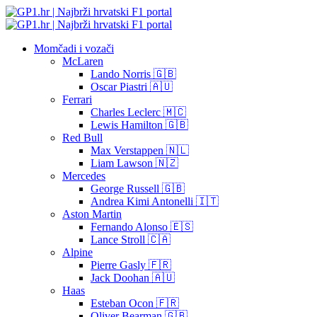
Momčadi i vozači
McLaren
Lando Norris 🇬🇧
Oscar Piastri 🇦🇺
Ferrari
Charles Leclerc 🇲🇨
Lewis Hamilton 🇬🇧
Red Bull
Max Verstappen 🇳🇱
Liam Lawson 🇳🇿
Mercedes
George Russell 🇬🇧
Andrea Kimi Antonelli 🇮🇹
Aston Martin
Fernando Alonso 🇪🇸
Lance Stroll 🇨🇦
Alpine
Pierre Gasly 🇫🇷
Jack Doohan 🇦🇺
Haas
Esteban Ocon 🇫🇷
Oliver Bearman 🇬🇧