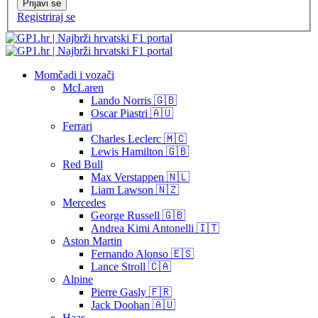
Prijavi se
Registriraj se
Momčadi i vozači
McLaren
Lando Norris 🇬🇧
Oscar Piastri 🇦🇺
Ferrari
Charles Leclerc 🇲🇨
Lewis Hamilton 🇬🇧
Red Bull
Max Verstappen 🇳🇱
Liam Lawson 🇳🇿
Mercedes
George Russell 🇬🇧
Andrea Kimi Antonelli 🇮🇹
Aston Martin
Fernando Alonso 🇪🇸
Lance Stroll 🇨🇦
Alpine
Pierre Gasly 🇫🇷
Jack Doohan 🇦🇺
Haas