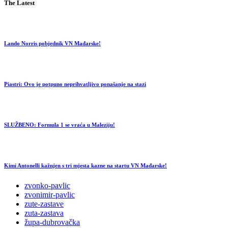
The Latest
Lando Norris pobjednik VN Mađarske!
Piastri: Ovo je potpuno neprihvatljivo ponašanje na stazi
SLUŽBENO: Formula 1 se vraća u Maleziju!
Kimi Antonelli kažnjen s tri mjesta kazne na startu VN Mađarske!
zvonko-pavlic
zvonimir-pavlic
zute-zastave
zuta-zastava
župa-dubrovačka