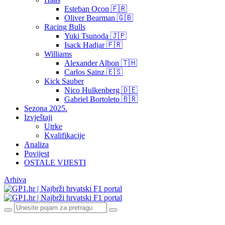
Esteban Ocon 🇫🇷
Oliver Bearman 🇬🇧
Racing Bulls
Yuki Tsunoda 🇯🇵
Isack Hadjar 🇫🇷
Williams
Alexander Albon 🇹🇭
Carlos Sainz 🇪🇸
Kick Sauber
Nico Hulkenberg 🇩🇪
Gabriel Bortoleto 🇧🇷
Sezona 2025.
Izvještaji
Utrke
Kvalifikacije
Analiza
Povijest
OSTALE VIJESTI
Arhiva