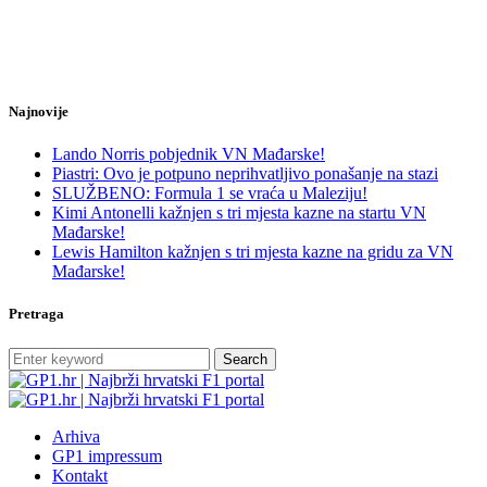
Najnovije
Lando Norris pobjednik VN Mađarske!
Piastri: Ovo je potpuno neprihvatljivo ponašanje na stazi
SLUŽBENO: Formula 1 se vraća u Maleziju!
Kimi Antonelli kažnjen s tri mjesta kazne na startu VN
Mađarske!
Lewis Hamilton kažnjen s tri mjesta kazne na gridu za VN
Mađarske!
Pretraga
Search
Arhiva
GP1 impressum
Kontakt