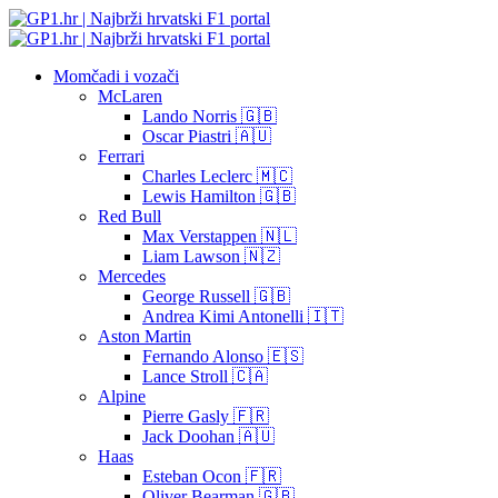
Momčadi i vozači
McLaren
Lando Norris 🇬🇧
Oscar Piastri 🇦🇺
Ferrari
Charles Leclerc 🇲🇨
Lewis Hamilton 🇬🇧
Red Bull
Max Verstappen 🇳🇱
Liam Lawson 🇳🇿
Mercedes
George Russell 🇬🇧
Andrea Kimi Antonelli 🇮🇹
Aston Martin
Fernando Alonso 🇪🇸
Lance Stroll 🇨🇦
Alpine
Pierre Gasly 🇫🇷
Jack Doohan 🇦🇺
Haas
Esteban Ocon 🇫🇷
Oliver Bearman 🇬🇧