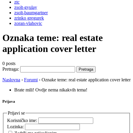
ztc
zsolt-gyulay
zsolt-baumgartner
zrinko gregurek
zoran-vlahovic
Oznaka teme:
real estate
application cover letter
0 posts
Pretraga:
Naslovna
›
Forumi
›
Oznake teme: real estate application cover letter
Brate mili! Ovdje nema nikakvih tema!
Prijava
Prijavi se
Korisničko ime:
Lozinka: