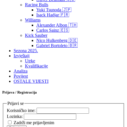
Racing Bulls
Yuki Tsunoda 🇯🇵
Isack Hadjar 🇫🇷
Williams
Alexander Albon 🇹🇭
Carlos Sainz 🇪🇸
Kick Sauber
Nico Hulkenberg 🇩🇪
Gabriel Bortoleto 🇧🇷
Sezona 2025.
Izvještaji
Utrke
Kvalifikacije
Analiza
Povijest
OSTALE VIJESTI
Prijava / Registracija
Prijavi se
Korisničko ime:
Lozinka:
Zadrži me prijavljenim