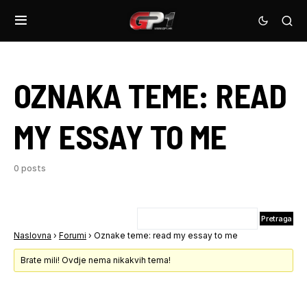
OZNAKA TEME:
READ
MY ESSAY TO ME
0 posts
Naslovna
›
Forumi
›
Oznake teme: read my essay to me
Brate mili! Ovdje nema nikakvih tema!