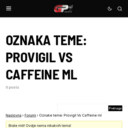
OZNAKA TEME:
PROVIGIL VS
CAFFEINE ML
0 posts
Naslovna
›
Forumi
›
Oznake teme: Provigil Vs Caffeine ml
Brate mili! Ovdje nema nikakvih tema!