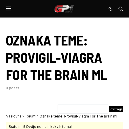
OZNAKA TEME:
PROVIGIL-VIAGRA
FOR THE BRAIN ML
0 posts
Naslovna
›
Forumi
›
Oznake teme: Provigil-viagra For The Brain ml
Brate mili! Ovdje nema nikakvih tema!